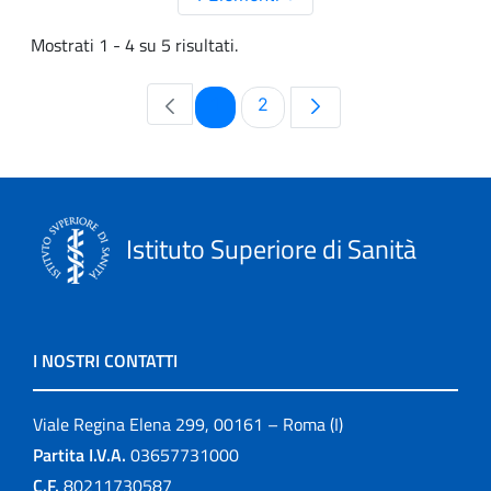
Mostrati 1 - 4 su 5 risultati.
Pagina
Pagina
1
2
Istituto Superiore di Sanità
I NOSTRI CONTATTI
Viale Regina Elena 299, 00161 – Roma (I)
Partita I.V.A.
03657731000
C.F.
80211730587