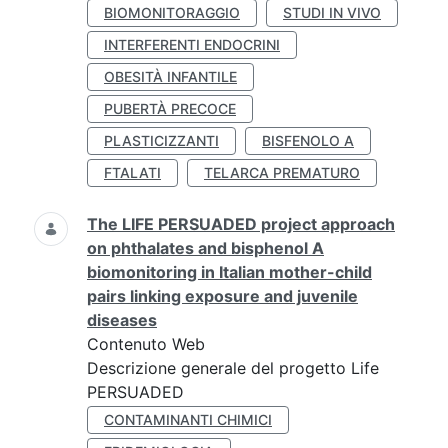
BIOMONITORAGGIO
STUDI IN VIVO
INTERFERENTI ENDOCRINI
OBESITÀ INFANTILE
PUBERTÀ PRECOCE
PLASTICIZZANTI
BISFENOLO A
FTALATI
TELARCA PREMATURO
The LIFE PERSUADED project approach
on phthalates and bisphenol A
biomonitoring in Italian mother-child
pairs linking exposure and juvenile
diseases
Contenuto Web
Descrizione generale del progetto Life
PERSUADED
CONTAMINANTI CHIMICI