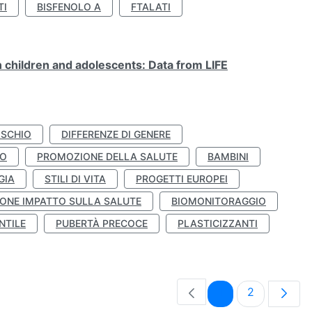
TI
BISFENOLO A
FTALATI
n children and adolescents: Data from LIFE
ISCHIO
DIFFERENZE DI GENERE
TO
PROMOZIONE DELLA SALUTE
BAMBINI
GIA
STILI DI VITA
PROGETTI EUROPEI
ONE IMPATTO SULLA SALUTE
BIOMONITORAGGIO
NTILE
PUBERTÀ PRECOCE
PLASTICIZZANTI
Pagina
Pagina
1
2