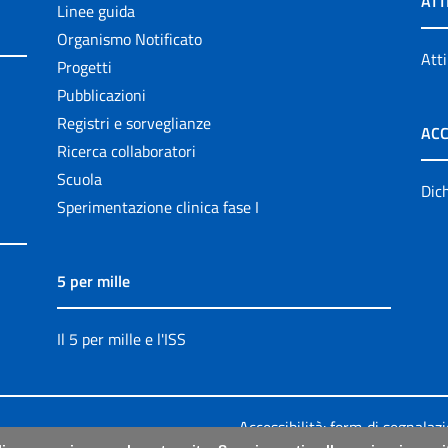
ATT
Linee guida
Organismo Notificato
Atti
Progetti
Pubblicazioni
Registri e sorveglianze
ACC
Ricerca collaboratori
Scuola
Dich
Sperimentazione clinica fase I
5 per mille
Il 5 per mille e l'ISS
Accessibilità: form di segnalaz