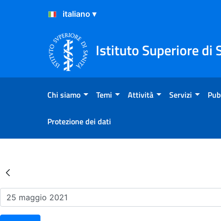
Salta al Contenuto
Salta al Footer
Istituto Superiore di 
Chi siamo
Temi
Attività
Servizi
Pub
Protezione dei dati
Risultati della Ricerca - Ev