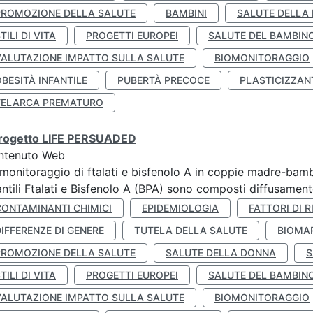
PROMOZIONE DELLA SALUTE
BAMBINI
SALUTE DELLA
TILI DI VITA
PROGETTI EUROPEI
SALUTE DEL BAMBIN
VALUTAZIONE IMPATTO SULLA SALUTE
BIOMONITORAGGIO
BESITÀ INFANTILE
PUBERTÀ PRECOCE
PLASTICIZZAN
TELARCA PREMATURO
 progetto LIFE PERSUADED
ntenuto Web
monitoraggio di ftalati e bisfenolo A in coppie madre-bamb
antili Ftalati e Bisfenolo A (BPA) sono composti diffusamente 
CONTAMINANTI CHIMICI
EPIDEMIOLOGIA
FATTORI DI R
IFFERENZE DI GENERE
TUTELA DELLA SALUTE
BIOMA
PROMOZIONE DELLA SALUTE
SALUTE DELLA DONNA
S
TILI DI VITA
PROGETTI EUROPEI
SALUTE DEL BAMBIN
VALUTAZIONE IMPATTO SULLA SALUTE
BIOMONITORAGGIO