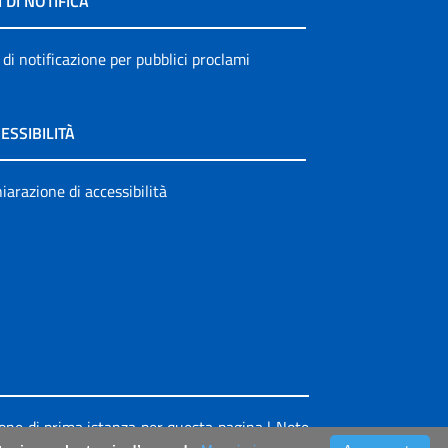
I DI NOTIFICA
 di notificazione per pubblici proclami
ESSIBILITÀ
iarazione di accessibilità
ione di prima istanza per questa pagina
|
Note