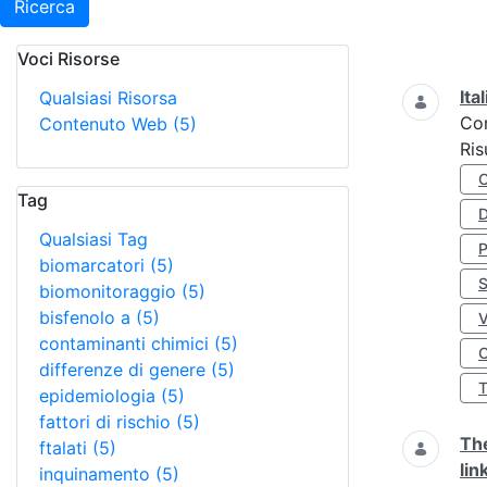
Ricerca
Voci Risorse
Ricerca
Ita
Qualsiasi Risorsa
Co
Contenuto Web
(5)
Ris
Tag
D
Qualsiasi Tag
biomarcatori
(5)
S
biomonitoraggio
(5)
bisfenolo a
(5)
contaminanti chimici
(5)
O
differenze di genere
(5)
epidemiologia
(5)
fattori di rischio
(5)
The
ftalati
(5)
lin
inquinamento
(5)