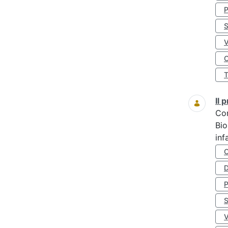
S
O
Il
Co
Bio
inf
D
S