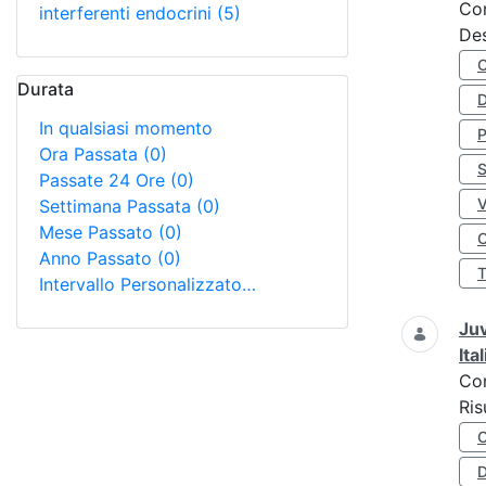
Co
interferenti endocrini
(5)
Des
Durata
D
In qualsiasi momento
Ora Passata
(0)
S
Passate 24 Ore
(0)
Settimana Passata
(0)
Mese Passato
(0)
O
Anno Passato
(0)
Intervallo Personalizzato…
Juv
Ita
Co
Ris
D