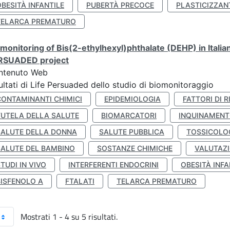
BESITÀ INFANTILE
PUBERTÀ PRECOCE
PLASTICIZZAN
TELARCA PREMATURO
monitoring of Bis(2-ethylhexyl)phthalate (DEHP) in Italia
RSUADED project
ntenuto Web
ultati di Life Persuaded dello studio di biomonitoraggio
CONTAMINANTI CHIMICI
EPIDEMIOLOGIA
FATTORI DI R
TUTELA DELLA SALUTE
BIOMARCATORI
INQUINAMEN
SALUTE DELLA DONNA
SALUTE PUBBLICA
TOSSICOLO
SALUTE DEL BAMBINO
SOSTANZE CHIMICHE
VALUTAZI
TUDI IN VIVO
INTERFERENTI ENDOCRINI
OBESITÀ INFA
BISFENOLO A
FTALATI
TELARCA PREMATURO
Mostrati 1 - 4 su 5 risultati.