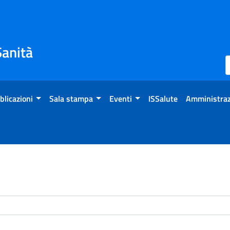
Sanità
blicazioni
Sala stampa
Eventi
ISSalute
Amministraz
enti