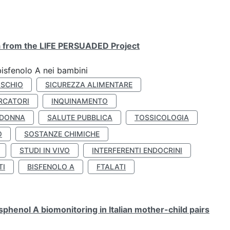
ta from the LIFE PERSUADED Project
bisfenolo A nei bambini
ISCHIO
SICUREZZA ALIMENTARE
RCATORI
INQUINAMENTO
 DONNA
SALUTE PUBBLICA
TOSSICOLOGIA
O
SOSTANZE CHIMICHE
STUDI IN VIVO
INTERFERENTI ENDOCRINI
TI
BISFENOLO A
FTALATI
henol A biomonitoring in Italian mother-child pairs