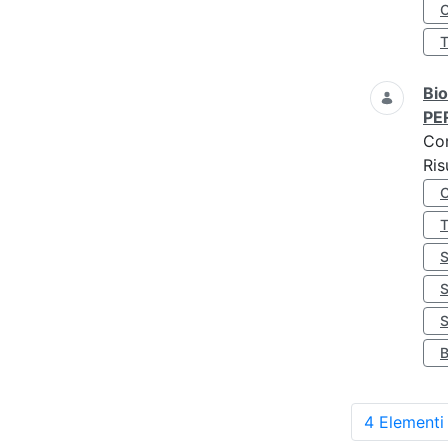
O
Bio
PE
Co
Ris
S
4 Elementi