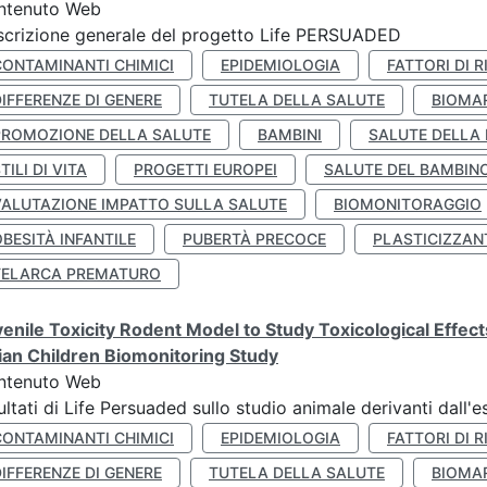
ntenuto Web
crizione generale del progetto Life PERSUADED
CONTAMINANTI CHIMICI
EPIDEMIOLOGIA
FATTORI DI R
IFFERENZE DI GENERE
TUTELA DELLA SALUTE
BIOMA
PROMOZIONE DELLA SALUTE
BAMBINI
SALUTE DELLA
TILI DI VITA
PROGETTI EUROPEI
SALUTE DEL BAMBIN
VALUTAZIONE IMPATTO SULLA SALUTE
BIOMONITORAGGIO
BESITÀ INFANTILE
PUBERTÀ PRECOCE
PLASTICIZZAN
TELARCA PREMATURO
enile Toxicity Rodent Model to Study Toxicological Effec
lian Children Biomonitoring Study
ntenuto Web
ultati di Life Persuaded sullo studio animale derivanti dall'
CONTAMINANTI CHIMICI
EPIDEMIOLOGIA
FATTORI DI R
IFFERENZE DI GENERE
TUTELA DELLA SALUTE
BIOMA