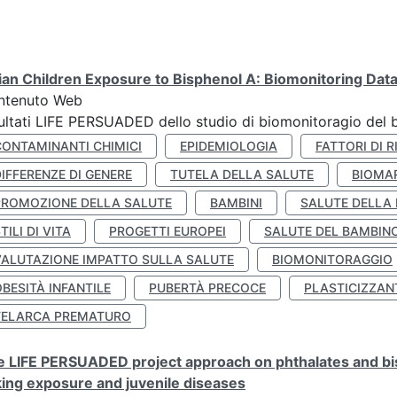
lian Children Exposure to Bisphenol A: Biomonitoring Da
ntenuto Web
ultati LIFE PERSUADED dello studio di biomonitoragio del 
CONTAMINANTI CHIMICI
EPIDEMIOLOGIA
FATTORI DI R
IFFERENZE DI GENERE
TUTELA DELLA SALUTE
BIOMA
PROMOZIONE DELLA SALUTE
BAMBINI
SALUTE DELLA
TILI DI VITA
PROGETTI EUROPEI
SALUTE DEL BAMBIN
VALUTAZIONE IMPATTO SULLA SALUTE
BIOMONITORAGGIO
BESITÀ INFANTILE
PUBERTÀ PRECOCE
PLASTICIZZAN
TELARCA PREMATURO
 LIFE PERSUADED project approach on phthalates and bisp
king exposure and juvenile diseases