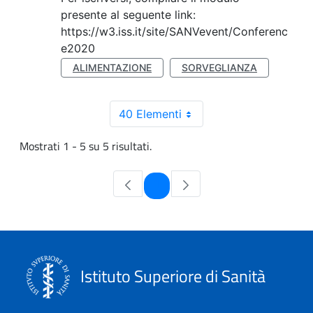
presente al seguente link:
https://w3.iss.it/site/SANVevent/Conferenc
e2020
ALIMENTAZIONE
SORVEGLIANZA
40 Elementi
Mostrati 1 - 5 su 5 risultati.
Pagina
1
Istituto Superiore di Sanità