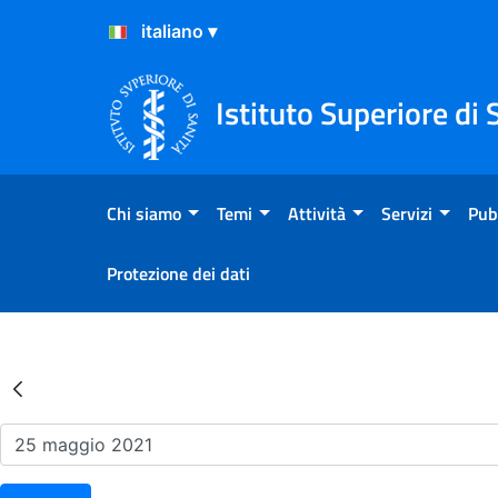
Salta al Contenuto
Salta al Footer
Istituto Superiore di 
Chi siamo
Temi
Attività
Servizi
Pub
Protezione dei dati
Risultati della Ricerca - Ev