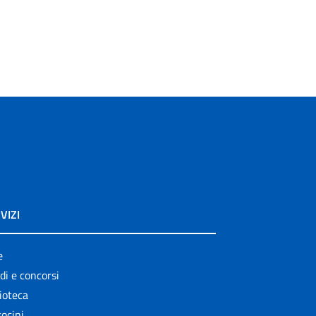
VIZI
e
di e concorsi
ioteca
ocini