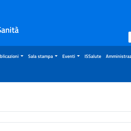
Sanità
blicazioni
Sala stampa
Eventi
ISSalute
Amministraz
enti