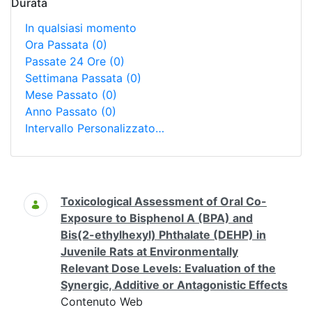
Durata
In qualsiasi momento
Ora Passata
(0)
Passate 24 Ore
(0)
Settimana Passata
(0)
Mese Passato
(0)
Anno Passato
(0)
Intervallo Personalizzato…
Ricerca
Toxicological Assessment of Oral Co-
Exposure to Bisphenol A (BPA) and
Bis(2-ethylhexyl) Phthalate (DEHP) in
Juvenile Rats at Environmentally
Relevant Dose Levels: Evaluation of the
Synergic, Additive or Antagonistic Effects
Contenuto Web