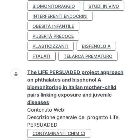
BIOMONITORAGGIO
STUDI IN VIVO
INTERFERENTI ENDOCRINI
OBESITÀ INFANTILE
PUBERTÀ PRECOCE
PLASTICIZZANTI
BISFENOLO A
FTALATI
TELARCA PREMATURO
The LIFE PERSUADED project approach
on phthalates and bisphenol A
biomonitoring in Italian mother-child
pairs linking exposure and juvenile
diseases
Contenuto Web
Descrizione generale del progetto Life
PERSUADED
CONTAMINANTI CHIMICI