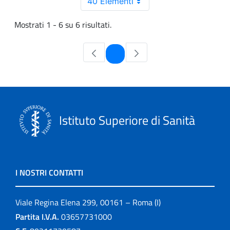
40 Elementi
Mostrati 1 - 6 su 6 risultati.
Pagina
1
Istituto Superiore di Sanità
I NOSTRI CONTATTI
Viale Regina Elena 299, 00161 – Roma (I)
Partita I.V.A.
03657731000