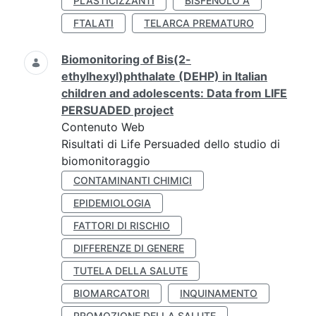
PLASTICIZZANTI
BISFENOLO A
FTALATI
TELARCA PREMATURO
Biomonitoring of Bis(2-
ethylhexyl)phthalate (DEHP) in Italian
children and adolescents: Data from LIFE
PERSUADED project
Contenuto Web
Risultati di Life Persuaded dello studio di
biomonitoraggio
CONTAMINANTI CHIMICI
EPIDEMIOLOGIA
FATTORI DI RISCHIO
DIFFERENZE DI GENERE
TUTELA DELLA SALUTE
BIOMARCATORI
INQUINAMENTO
PROMOZIONE DELLA SALUTE