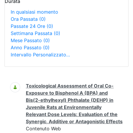
Durata
In qualsiasi momento
Ora Passata
(0)
Passate 24 Ore
(0)
Settimana Passata
(0)
Mese Passato
(0)
Anno Passato
(0)
Intervallo Personalizzato…
Ricerca
Toxicological Assessment of Oral Co-
Exposure to Bisphenol A (BPA) and
Bis(2-ethylhexyl) Phthalate (DEHP) in
Juvenile Rats at Environmentally
Relevant Dose Levels: Evaluation of the
Synergic, Additive or Antagonistic Effects
Contenuto Web