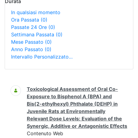
Durata
In qualsiasi momento
Ora Passata
(0)
Passate 24 Ore
(0)
Settimana Passata
(0)
Mese Passato
(0)
Anno Passato
(0)
Intervallo Personalizzato…
Ricerca
Toxicological Assessment of Oral Co-
Exposure to Bisphenol A (BPA) and
Bis(2-ethylhexyl) Phthalate (DEHP) in
Juvenile Rats at Environmentally
Relevant Dose Levels: Evaluation of the
Synergic, Additive or Antagonistic Effects
Contenuto Web