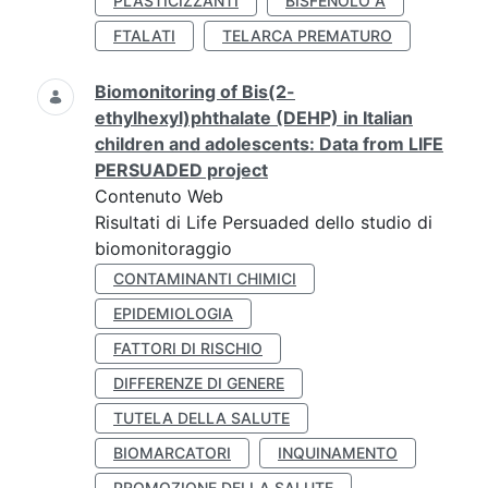
PLASTICIZZANTI
BISFENOLO A
FTALATI
TELARCA PREMATURO
Biomonitoring of Bis(2-
ethylhexyl)phthalate (DEHP) in Italian
children and adolescents: Data from LIFE
PERSUADED project
Contenuto Web
Risultati di Life Persuaded dello studio di
biomonitoraggio
CONTAMINANTI CHIMICI
EPIDEMIOLOGIA
FATTORI DI RISCHIO
DIFFERENZE DI GENERE
TUTELA DELLA SALUTE
BIOMARCATORI
INQUINAMENTO
PROMOZIONE DELLA SALUTE