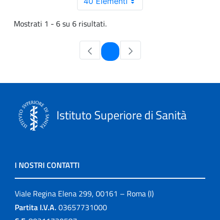
40 Elementi
Mostrati 1 - 6 su 6 risultati.
Pagina
1
Istituto Superiore di Sanità
I NOSTRI CONTATTI
Viale Regina Elena 299, 00161 – Roma (I)
Partita I.V.A.
03657731000