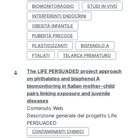
BIOMONITORAGGIO
STUDI IN VIVO
INTERFERENTI ENDOCRINI
OBESITÀ INFANTILE
PUBERTÀ PRECOCE
PLASTICIZZANTI
BISFENOLO A
FTALATI
TELARCA PREMATURO
The LIFE PERSUADED project approach
on phthalates and bisphenol A
biomonitoring in Italian mother-child
pairs linking exposure and juvenile
diseases
Contenuto Web
Descrizione generale del progetto Life
PERSUADED
CONTAMINANTI CHIMICI