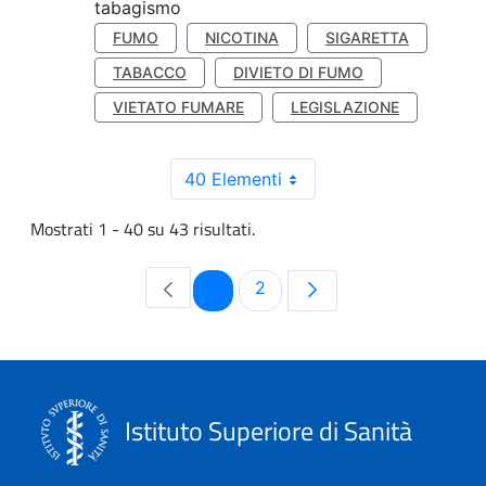
tabagismo
FUMO
NICOTINA
SIGARETTA
TABACCO
DIVIETO DI FUMO
VIETATO FUMARE
LEGISLAZIONE
40 Elementi
Mostrati 1 - 40 su 43 risultati.
Pagina
Pagina
1
2
Istituto Superiore di Sanità