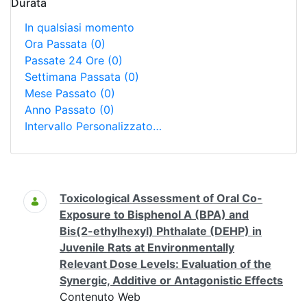
Durata
In qualsiasi momento
Ora Passata
(0)
Passate 24 Ore
(0)
Settimana Passata
(0)
Mese Passato
(0)
Anno Passato
(0)
Intervallo Personalizzato…
Ricerca
Toxicological Assessment of Oral Co-
Exposure to Bisphenol A (BPA) and
Bis(2-ethylhexyl) Phthalate (DEHP) in
Juvenile Rats at Environmentally
Relevant Dose Levels: Evaluation of the
Synergic, Additive or Antagonistic Effects
Contenuto Web