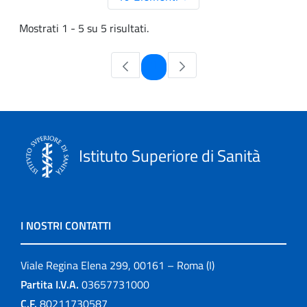
Mostrati 1 - 5 su 5 risultati.
Pagina
1
Istituto Superiore di Sanità
I NOSTRI CONTATTI
Viale Regina Elena 299, 00161 – Roma (I)
Partita I.V.A.
03657731000
C.F.
80211730587