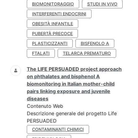
BIOMONITORAGGIO
STUDI IN VIVO
INTERFERENTI ENDOCRINI
OBESITÀ INFANTILE
PUBERTÀ PRECOCE
PLASTICIZZANTI
BISFENOLO A
FTALATI
TELARCA PREMATURO
The LIFE PERSUADED project approach
on phthalates and bisphenol A
biomonitoring in Italian mother-child
pairs linking exposure and juvenile
diseases
Contenuto Web
Descrizione generale del progetto Life
PERSUADED
CONTAMINANTI CHIMICI