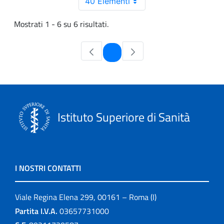
40 Elementi
Mostrati 1 - 6 su 6 risultati.
Pagina
1
Istituto Superiore di Sanità
I NOSTRI CONTATTI
Viale Regina Elena 299, 00161 – Roma (I)
Partita I.V.A.
03657731000