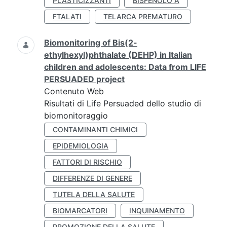
PLASTICIZZANTI
BISFENOLO A
FTALATI
TELARCA PREMATURO
Biomonitoring of Bis(2-
ethylhexyl)phthalate (DEHP) in Italian
children and adolescents: Data from LIFE
PERSUADED project
Contenuto Web
Risultati di Life Persuaded dello studio di
biomonitoraggio
CONTAMINANTI CHIMICI
EPIDEMIOLOGIA
FATTORI DI RISCHIO
DIFFERENZE DI GENERE
TUTELA DELLA SALUTE
BIOMARCATORI
INQUINAMENTO
PROMOZIONE DELLA SALUTE