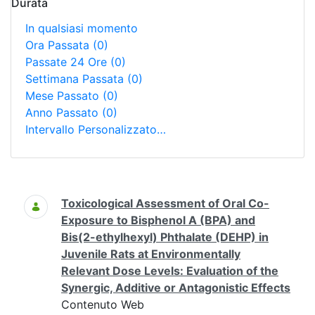
Durata
In qualsiasi momento
Ora Passata
(0)
Passate 24 Ore
(0)
Settimana Passata
(0)
Mese Passato
(0)
Anno Passato
(0)
Intervallo Personalizzato…
Ricerca
Toxicological Assessment of Oral Co-
Exposure to Bisphenol A (BPA) and
Bis(2-ethylhexyl) Phthalate (DEHP) in
Juvenile Rats at Environmentally
Relevant Dose Levels: Evaluation of the
Synergic, Additive or Antagonistic Effects
Contenuto Web