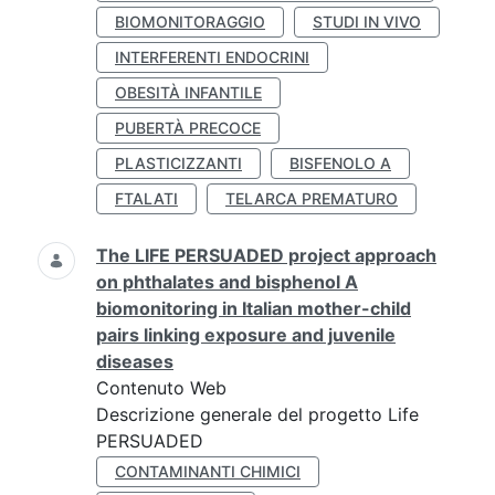
BIOMONITORAGGIO
STUDI IN VIVO
INTERFERENTI ENDOCRINI
OBESITÀ INFANTILE
PUBERTÀ PRECOCE
PLASTICIZZANTI
BISFENOLO A
FTALATI
TELARCA PREMATURO
The LIFE PERSUADED project approach
on phthalates and bisphenol A
biomonitoring in Italian mother-child
pairs linking exposure and juvenile
diseases
Contenuto Web
Descrizione generale del progetto Life
PERSUADED
CONTAMINANTI CHIMICI