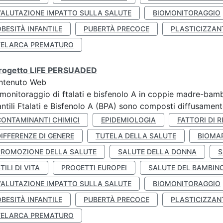
VALUTAZIONE IMPATTO SULLA SALUTE
BIOMONITORAGGIO
BESITÀ INFANTILE
PUBERTÀ PRECOCE
PLASTICIZZAN
TELARCA PREMATURO
 progetto LIFE PERSUADED
ntenuto Web
monitoraggio di ftalati e bisfenolo A in coppie madre-bamb
antili Ftalati e Bisfenolo A (BPA) sono composti diffusamente 
CONTAMINANTI CHIMICI
EPIDEMIOLOGIA
FATTORI DI R
IFFERENZE DI GENERE
TUTELA DELLA SALUTE
BIOMA
PROMOZIONE DELLA SALUTE
SALUTE DELLA DONNA
S
TILI DI VITA
PROGETTI EUROPEI
SALUTE DEL BAMBIN
VALUTAZIONE IMPATTO SULLA SALUTE
BIOMONITORAGGIO
BESITÀ INFANTILE
PUBERTÀ PRECOCE
PLASTICIZZAN
TELARCA PREMATURO