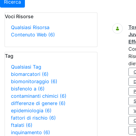
Ricerca
Voci Risorse
Ricerca
Tox
Qualsiasi Risorsa
Juv
Contenuto Web
(6)
Eff
Co
Tag
Ris
die
Qualsiasi Tag
biomarcatori
(6)
biomonitoraggio
(6)
D
bisfenolo a
(6)
contaminanti chimici
(6)
S
differenze di genere
(6)
epidemiologia
(6)
fattori di rischio
(6)
O
ftalati
(6)
inquinamento
(6)