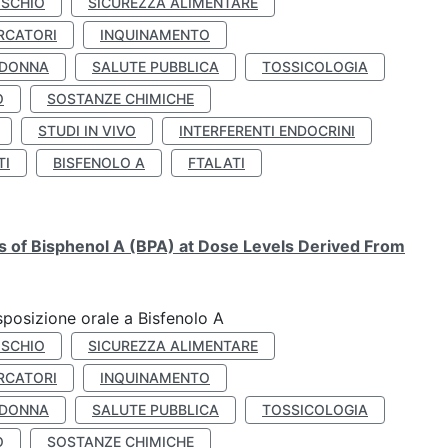
ISCHIO
SICUREZZA ALIMENTARE
RCATORI
INQUINAMENTO
 DONNA
SALUTE PUBBLICA
TOSSICOLOGIA
O
SOSTANZE CHIMICHE
STUDI IN VIVO
INTERFERENTI ENDOCRINI
TI
BISFENOLO A
FTALATI
ts of Bisphenol A (BPA) at Dose Levels Derived From
esposizione orale a Bisfenolo A
ISCHIO
SICUREZZA ALIMENTARE
RCATORI
INQUINAMENTO
 DONNA
SALUTE PUBBLICA
TOSSICOLOGIA
O
SOSTANZE CHIMICHE