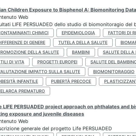
lian Children Exposure to Bisphenol A: Biomonitoring Da
ntenuto Web
ultati LIFE PERSUADED dello studio di biomonitoragio del 
CONTAMINANTI CHIMICI
EPIDEMIOLOGIA
FATTORI DI R
IFFERENZE DI GENERE
TUTELA DELLA SALUTE
BIOMA
PROMOZIONE DELLA SALUTE
BAMBINI
SALUTE DELLA
TILI DI VITA
PROGETTI EUROPEI
SALUTE DEL BAMBIN
VALUTAZIONE IMPATTO SULLA SALUTE
BIOMONITORAGGIO
BESITÀ INFANTILE
PUBERTÀ PRECOCE
PLASTICIZZAN
TELARCA PREMATURO
 LIFE PERSUADED project approach on phthalates and bisp
king exposure and juvenile diseases
ntenuto Web
crizione generale del progetto Life PERSUADED