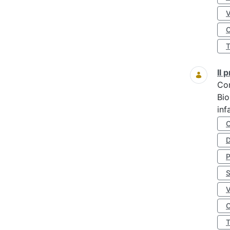
O
Il
Co
Bio
inf
D
S
O