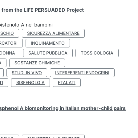
ta from the LIFE PERSUADED Project
bisfenolo A nei bambini
ISCHIO
SICUREZZA ALIMENTARE
RCATORI
INQUINAMENTO
 DONNA
SALUTE PUBBLICA
TOSSICOLOGIA
O
SOSTANZE CHIMICHE
STUDI IN VIVO
INTERFERENTI ENDOCRINI
TI
BISFENOLO A
FTALATI
henol A biomonitoring in Italian mother-child pairs