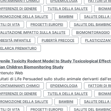
CONTAMINANTI CHIMICI
EPIDEMIOLOGIA
FATTORI DI R
IFFERENZE DI GENERE
TUTELA DELLA SALUTE
BIOMA
PROMOZIONE DELLA SALUTE
BAMBINI
SALUTE DELLA
TILI DI VITA
PROGETTI EUROPEI
SALUTE DEL BAMBIN
VALUTAZIONE IMPATTO SULLA SALUTE
BIOMONITORAGGIO
BESITÀ INFANTILE
PUBERTÀ PRECOCE
PLASTICIZZAN
TELARCA PREMATURO
enile Toxicity Rodent Model to Study Toxicological Effec
lian Children Biomonitoring Study
ntenuto Web
ultati di Life Persuaded sullo studio animale derivanti dall'
CONTAMINANTI CHIMICI
EPIDEMIOLOGIA
FATTORI DI R
IFFERENZE DI GENERE
TUTELA DELLA SALUTE
BIOMA
PROMOZIONE DELLA SALUTE
BAMBINI
SALUTE DELLA
TILI DI VITA
PROGETTI EUROPEI
SALUTE DEL BAMBIN