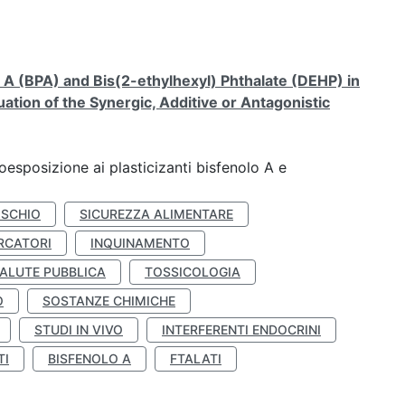
A (BPA) and Bis(2-ethylhexyl) Phthalate (DEHP) in
ation of the Synergic, Additive or Antagonistic
coesposizione ai plasticizanti bisfenolo A e
ISCHIO
SICUREZZA ALIMENTARE
RCATORI
INQUINAMENTO
ALUTE PUBBLICA
TOSSICOLOGIA
O
SOSTANZE CHIMICHE
STUDI IN VIVO
INTERFERENTI ENDOCRINI
TI
BISFENOLO A
FTALATI