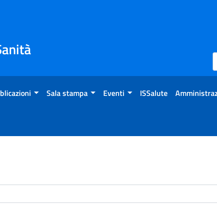
Sanità
blicazioni
Sala stampa
Eventi
ISSalute
Amministraz
enti