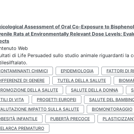
icological Assessment of Oral Co-Exposure to Bisphenol 
enile Rats at Environmentally Relevant Dose Levels: Evalu
ects
ntenuto Web
ultati di Life Persuaded sullo studio animale riguardanti la 
tilesilftalato.
CONTAMINANTI CHIMICI
EPIDEMIOLOGIA
FATTORI DI R
IFFERENZE DI GENERE
TUTELA DELLA SALUTE
BIOMA
PROMOZIONE DELLA SALUTE
SALUTE DELLA DONNA
S
TILI DI VITA
PROGETTI EUROPEI
SALUTE DEL BAMBIN
VALUTAZIONE IMPATTO SULLA SALUTE
BIOMONITORAGGIO
BESITÀ INFANTILE
PUBERTÀ PRECOCE
PLASTICIZZAN
TELARCA PREMATURO