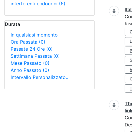
interferenti endocrini
(6)
Ita
Co
Ris
Durata
In qualsiasi momento
D
Ora Passata
(0)
Passate 24 Ore
(0)
Settimana Passata
(0)
S
Mese Passato
(0)
Anno Passato
(0)
Intervallo Personalizzato…
O
The
lin
Co
Des