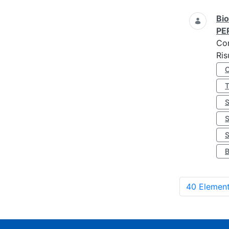
Bio
PE
Co
Ris
S
40 Element