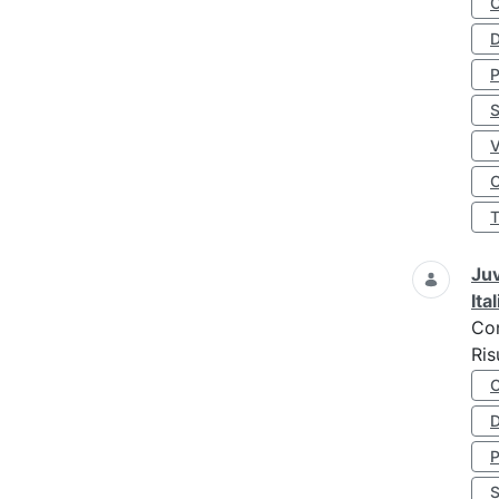
D
S
O
Juv
Ita
Co
Ris
D
S