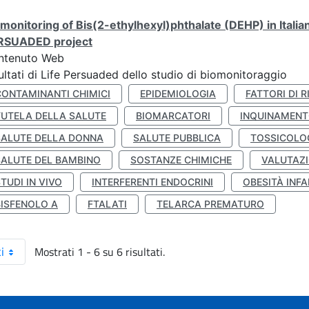
monitoring of Bis(2-ethylhexyl)phthalate (DEHP) in Italia
RSUADED project
ntenuto Web
ultati di Life Persuaded dello studio di biomonitoraggio
CONTAMINANTI CHIMICI
EPIDEMIOLOGIA
FATTORI DI R
TUTELA DELLA SALUTE
BIOMARCATORI
INQUINAMEN
SALUTE DELLA DONNA
SALUTE PUBBLICA
TOSSICOLO
SALUTE DEL BAMBINO
SOSTANZE CHIMICHE
VALUTAZI
TUDI IN VIVO
INTERFERENTI ENDOCRINI
OBESITÀ INFA
BISFENOLO A
FTALATI
TELARCA PREMATURO
Mostrati 1 - 6 su 6 risultati.
i