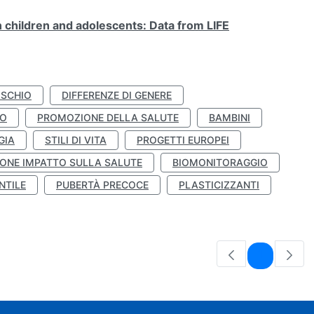
n children and adolescents: Data from LIFE
ISCHIO
DIFFERENZE DI GENERE
TO
PROMOZIONE DELLA SALUTE
BAMBINI
GIA
STILI DI VITA
PROGETTI EUROPEI
ONE IMPATTO SULLA SALUTE
BIOMONITORAGGIO
NTILE
PUBERTÀ PRECOCE
PLASTICIZZANTI
Pagina
1