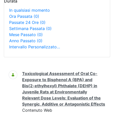
Durata
In qualsiasi momento
Ora Passata
(0)
Passate 24 Ore
(0)
Settimana Passata
(0)
Mese Passato
(0)
Anno Passato
(0)
Intervallo Personalizzato…
Ricerca
Toxicological Assessment of Oral Co-
Exposure to Bisphenol A (BPA) and
Bis(2-ethylhexyl) Phthalate (DEHP) in
Juvenile Rats at Environmentally
Relevant Dose Levels: Evaluation of the
Synergic, Additive or Antagonistic Effects
Contenuto Web