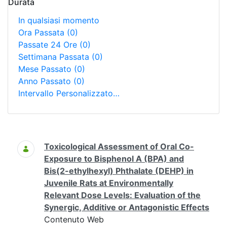
Durata
In qualsiasi momento
Ora Passata
(0)
Passate 24 Ore
(0)
Settimana Passata
(0)
Mese Passato
(0)
Anno Passato
(0)
Intervallo Personalizzato…
Ricerca
Toxicological Assessment of Oral Co-
Exposure to Bisphenol A (BPA) and
Bis(2-ethylhexyl) Phthalate (DEHP) in
Juvenile Rats at Environmentally
Relevant Dose Levels: Evaluation of the
Synergic, Additive or Antagonistic Effects
Contenuto Web