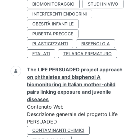
BIOMONITORAGGIO
STUDI IN VIVO
INTERFERENTI ENDOCRINI
OBESITÀ INFANTILE
PUBERTÀ PRECOCE
PLASTICIZZANTI
BISFENOLO A
FTALATI
TELARCA PREMATURO
The LIFE PERSUADED project approach
on phthalates and bisphenol A
biomonitoring in Italian mother-child
pairs linking exposure and juvenile
diseases
Contenuto Web
Descrizione generale del progetto Life
PERSUADED
CONTAMINANTI CHIMICI