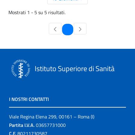
Mostrati 1 - 5 su 5 risultati.
Pagina
1
Istituto Superiore di Sanità
I NOSTRI CONTATTI
Viale Regina Elena 299, 00161 – Roma (I)
Partita I.V.A.
03657731000
C.F.
80211730587