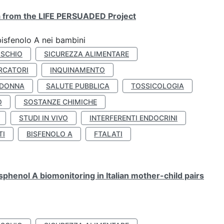
ta from the LIFE PERSUADED Project
bisfenolo A nei bambini
ISCHIO
SICUREZZA ALIMENTARE
RCATORI
INQUINAMENTO
 DONNA
SALUTE PUBBLICA
TOSSICOLOGIA
O
SOSTANZE CHIMICHE
STUDI IN VIVO
INTERFERENTI ENDOCRINI
TI
BISFENOLO A
FTALATI
henol A biomonitoring in Italian mother-child pairs