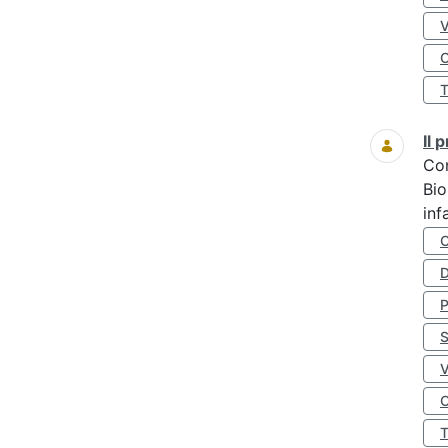
O
Il
Co
Bio
inf
D
S
O