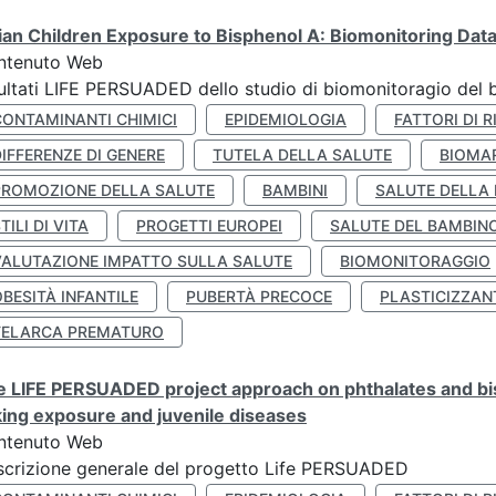
lian Children Exposure to Bisphenol A: Biomonitoring Da
ntenuto Web
ultati LIFE PERSUADED dello studio di biomonitoragio del 
CONTAMINANTI CHIMICI
EPIDEMIOLOGIA
FATTORI DI R
IFFERENZE DI GENERE
TUTELA DELLA SALUTE
BIOMA
PROMOZIONE DELLA SALUTE
BAMBINI
SALUTE DELLA
TILI DI VITA
PROGETTI EUROPEI
SALUTE DEL BAMBIN
VALUTAZIONE IMPATTO SULLA SALUTE
BIOMONITORAGGIO
BESITÀ INFANTILE
PUBERTÀ PRECOCE
PLASTICIZZAN
TELARCA PREMATURO
 LIFE PERSUADED project approach on phthalates and bisp
king exposure and juvenile diseases
ntenuto Web
crizione generale del progetto Life PERSUADED