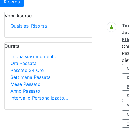
Ricerca
Voci Risorse
Ricerca
Tox
Qualsiasi Risorsa
Juv
Eff
Durata
Co
Ris
In qualsiasi momento
die
Ora Passata
Passate 24 Ore
Settimana Passata
D
Mese Passato
Anno Passato
S
Intervallo Personalizzato…
O