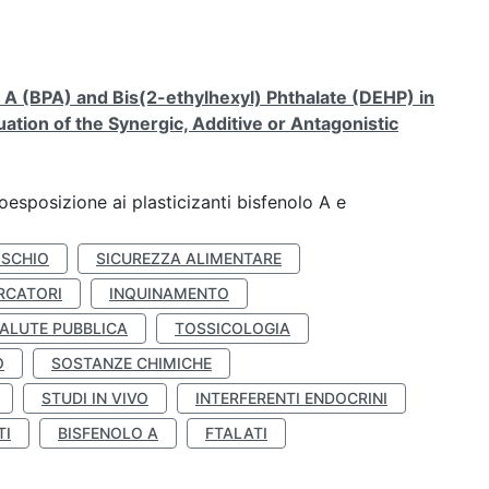
A (BPA) and Bis(2-ethylhexyl) Phthalate (DEHP) in
ation of the Synergic, Additive or Antagonistic
coesposizione ai plasticizanti bisfenolo A e
ISCHIO
SICUREZZA ALIMENTARE
RCATORI
INQUINAMENTO
ALUTE PUBBLICA
TOSSICOLOGIA
O
SOSTANZE CHIMICHE
STUDI IN VIVO
INTERFERENTI ENDOCRINI
TI
BISFENOLO A
FTALATI