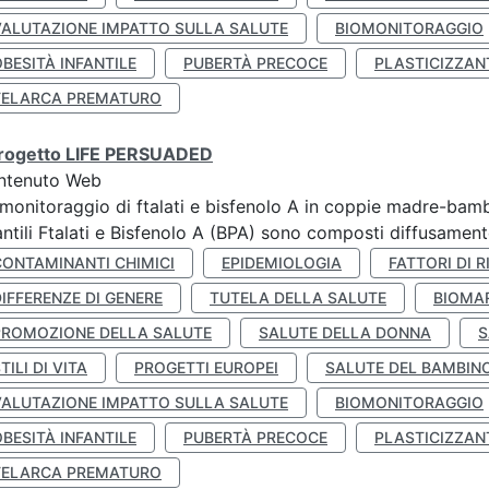
VALUTAZIONE IMPATTO SULLA SALUTE
BIOMONITORAGGIO
BESITÀ INFANTILE
PUBERTÀ PRECOCE
PLASTICIZZAN
TELARCA PREMATURO
 progetto LIFE PERSUADED
ntenuto Web
monitoraggio di ftalati e bisfenolo A in coppie madre-bamb
antili Ftalati e Bisfenolo A (BPA) sono composti diffusamente 
CONTAMINANTI CHIMICI
EPIDEMIOLOGIA
FATTORI DI R
IFFERENZE DI GENERE
TUTELA DELLA SALUTE
BIOMA
PROMOZIONE DELLA SALUTE
SALUTE DELLA DONNA
S
TILI DI VITA
PROGETTI EUROPEI
SALUTE DEL BAMBIN
VALUTAZIONE IMPATTO SULLA SALUTE
BIOMONITORAGGIO
BESITÀ INFANTILE
PUBERTÀ PRECOCE
PLASTICIZZAN
TELARCA PREMATURO