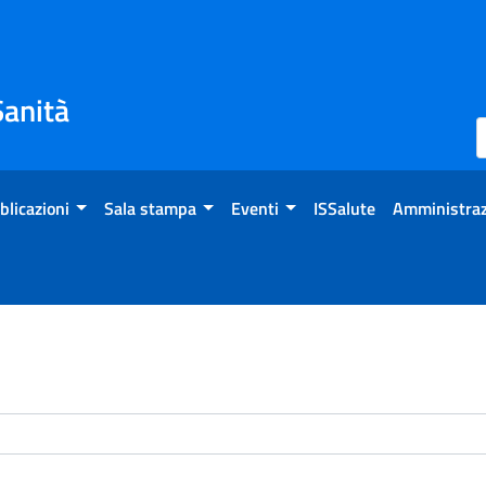
Sanità
blicazioni
Sala stampa
Eventi
ISSalute
Amministraz
enti