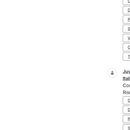
D
S
O
Juv
Ita
Co
Ris
D
S