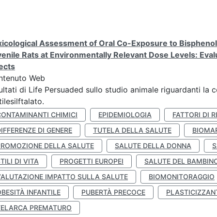
icological Assessment of Oral Co-Exposure to Bisphenol 
enile Rats at Environmentally Relevant Dose Levels: Evalu
ects
ntenuto Web
ultati di Life Persuaded sullo studio animale riguardanti la 
tilesilftalato.
CONTAMINANTI CHIMICI
EPIDEMIOLOGIA
FATTORI DI R
IFFERENZE DI GENERE
TUTELA DELLA SALUTE
BIOMA
PROMOZIONE DELLA SALUTE
SALUTE DELLA DONNA
S
TILI DI VITA
PROGETTI EUROPEI
SALUTE DEL BAMBIN
VALUTAZIONE IMPATTO SULLA SALUTE
BIOMONITORAGGIO
BESITÀ INFANTILE
PUBERTÀ PRECOCE
PLASTICIZZAN
TELARCA PREMATURO