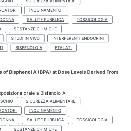
ISCHIO
SICUREZZA ALIMENTARE
RCATORI
INQUINAMENTO
 DONNA
SALUTE PUBBLICA
TOSSICOLOGIA
O
SOSTANZE CHIMICHE
STUDI IN VIVO
INTERFERENTI ENDOCRINI
TI
BISFENOLO A
FTALATI
ts of Bisphenol A (BPA) at Dose Levels Derived From
esposizione orale a Bisfenolo A
ISCHIO
SICUREZZA ALIMENTARE
RCATORI
INQUINAMENTO
 DONNA
SALUTE PUBBLICA
TOSSICOLOGIA
O
SOSTANZE CHIMICHE