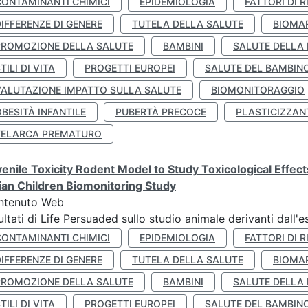
CONTAMINANTI CHIMICI
EPIDEMIOLOGIA
FATTORI DI R
IFFERENZE DI GENERE
TUTELA DELLA SALUTE
BIOMA
PROMOZIONE DELLA SALUTE
BAMBINI
SALUTE DELLA
TILI DI VITA
PROGETTI EUROPEI
SALUTE DEL BAMBIN
VALUTAZIONE IMPATTO SULLA SALUTE
BIOMONITORAGGIO
BESITÀ INFANTILE
PUBERTÀ PRECOCE
PLASTICIZZAN
TELARCA PREMATURO
enile Toxicity Rodent Model to Study Toxicological Effec
lian Children Biomonitoring Study
ntenuto Web
ultati di Life Persuaded sullo studio animale derivanti dall'
CONTAMINANTI CHIMICI
EPIDEMIOLOGIA
FATTORI DI R
IFFERENZE DI GENERE
TUTELA DELLA SALUTE
BIOMA
PROMOZIONE DELLA SALUTE
BAMBINI
SALUTE DELLA
TILI DI VITA
PROGETTI EUROPEI
SALUTE DEL BAMBIN