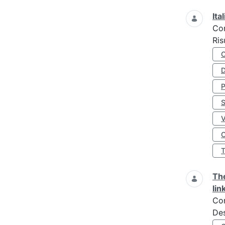
Ita
Co
Ris
D
S
O
The
lin
Co
Des