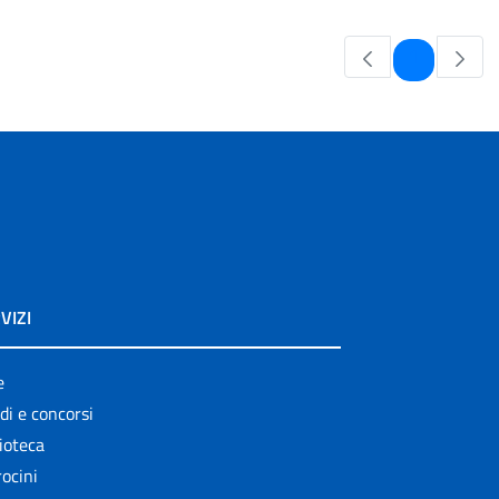
Pagina
1
VIZI
e
di e concorsi
ioteca
ocini