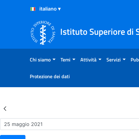
Salta al Contenuto
Salta al Footer
Istituto Superiore di 
Chi siamo
Temi
Attività
Servizi
Pub
Protezione dei dati
Risultati della Ricerca - Ev