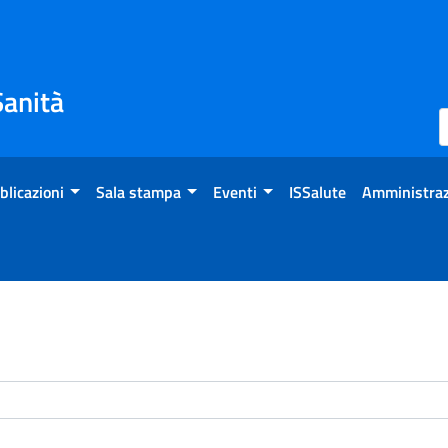
Sanità
blicazioni
Sala stampa
Eventi
ISSalute
Amministraz
enti