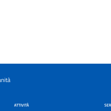
anità
ATTIVITÀ
SER