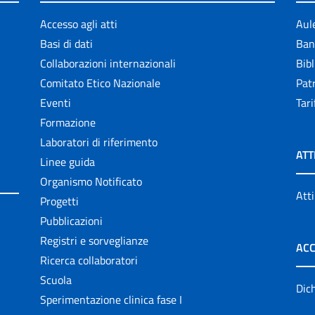
Accesso agli atti
Aul
Basi di dati
Ban
Collaborazioni internazionali
Bibl
Comitato Etico Nazionale
Patr
Eventi
Tari
Formazione
Laboratori di riferimento
ATT
Linee guida
Organismo Notificato
Atti
Progetti
Pubblicazioni
Registri e sorveglianze
ACC
Ricerca collaboratori
Scuola
Dich
Sperimentazione clinica fase I