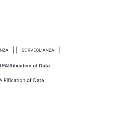
ANZA
SORVEGLIANZA
FAIRification of Data
IRification of Data