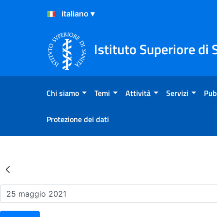
Salta al Contenuto
Salta al Footer
Istituto Superiore di 
Chi siamo
Temi
Attività
Servizi
Pub
Protezione dei dati
Risultati della Ricerca - Ev