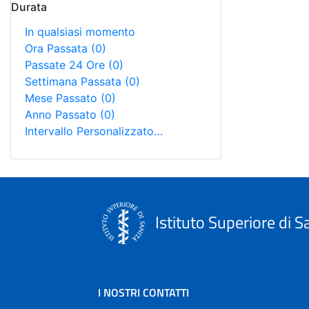
Durata
In qualsiasi momento
Ora Passata
(0)
Passate 24 Ore
(0)
Settimana Passata
(0)
Mese Passato
(0)
Anno Passato
(0)
Intervallo Personalizzato…
Istituto Superiore di S
I NOSTRI CONTATTI