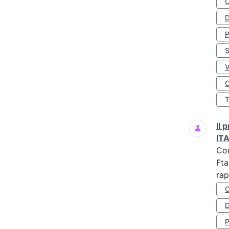
D
S
O
Il
IT
Co
Fta
rap
D