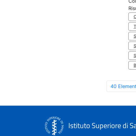
Co
Ris
S
40 Element
Istituto Superiore di S