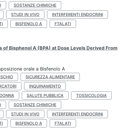
O
SOSTANZE CHIMICHE
STUDI IN VIVO
INTERFERENTI ENDOCRINI
TI
BISFENOLO A
FTALATI
ts of Bisphenol A (BPA) at Dose Levels Derived From
esposizione orale a Bisfenolo A
ISCHIO
SICUREZZA ALIMENTARE
RCATORI
INQUINAMENTO
 DONNA
SALUTE PUBBLICA
TOSSICOLOGIA
O
SOSTANZE CHIMICHE
STUDI IN VIVO
INTERFERENTI ENDOCRINI
TI
BISFENOLO A
FTALATI