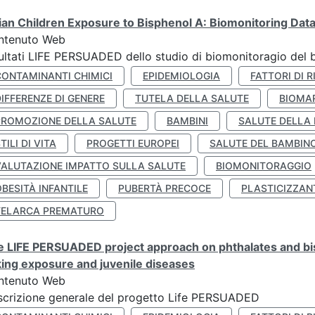
lian Children Exposure to Bisphenol A: Biomonitoring Da
ntenuto Web
ultati LIFE PERSUADED dello studio di biomonitoragio del 
CONTAMINANTI CHIMICI
EPIDEMIOLOGIA
FATTORI DI R
IFFERENZE DI GENERE
TUTELA DELLA SALUTE
BIOMA
PROMOZIONE DELLA SALUTE
BAMBINI
SALUTE DELLA
TILI DI VITA
PROGETTI EUROPEI
SALUTE DEL BAMBIN
VALUTAZIONE IMPATTO SULLA SALUTE
BIOMONITORAGGIO
BESITÀ INFANTILE
PUBERTÀ PRECOCE
PLASTICIZZAN
TELARCA PREMATURO
 LIFE PERSUADED project approach on phthalates and bisp
king exposure and juvenile diseases
ntenuto Web
crizione generale del progetto Life PERSUADED