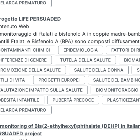
TELARCA PREMATURO
 progetto LIFE PERSUADED
ntenuto Web
monitoraggio di ftalati e bisfenolo A in coppie madre-bamb
antili Ftalati e Bisfenolo A (BPA) sono composti diffusamente 
CONTAMINANTI CHIMICI
EPIDEMIOLOGIA
FATTORI DI R
IFFERENZE DI GENERE
TUTELA DELLA SALUTE
BIOMA
PROMOZIONE DELLA SALUTE
SALUTE DELLA DONNA
S
TILI DI VITA
PROGETTI EUROPEI
SALUTE DEL BAMBIN
VALUTAZIONE IMPATTO SULLA SALUTE
BIOMONITORAGGIO
BESITÀ INFANTILE
PUBERTÀ PRECOCE
PLASTICIZZAN
TELARCA PREMATURO
monitoring of Bis(2-ethylhexyl)phthalate (DEHP) in Italia
RSUADED project