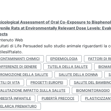
icological Assessment of Oral Co-Exposure to Bisphenol 
enile Rats at Environmentally Relevant Dose Levels: Evalu
ects
ntenuto Web
ultati di Life Persuaded sullo studio animale riguardanti la 
tilesilftalato.
CONTAMINANTI CHIMICI
EPIDEMIOLOGIA
FATTORI DI R
IFFERENZE DI GENERE
TUTELA DELLA SALUTE
BIOMA
PROMOZIONE DELLA SALUTE
SALUTE DELLA DONNA
S
TILI DI VITA
PROGETTI EUROPEI
SALUTE DEL BAMBIN
VALUTAZIONE IMPATTO SULLA SALUTE
BIOMONITORAGGIO
BESITÀ INFANTILE
PUBERTÀ PRECOCE
PLASTICIZZAN
TELARCA PREMATURO