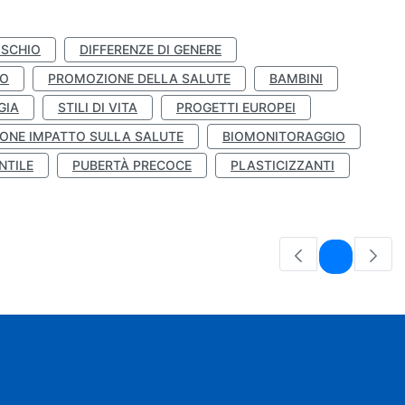
ISCHIO
DIFFERENZE DI GENERE
TO
PROMOZIONE DELLA SALUTE
BAMBINI
GIA
STILI DI VITA
PROGETTI EUROPEI
ONE IMPATTO SULLA SALUTE
BIOMONITORAGGIO
NTILE
PUBERTÀ PRECOCE
PLASTICIZZANTI
Pagina
1