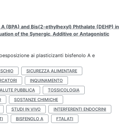
A (BPA) and Bis(2-ethylhexyl) Phthalate (DEHP) in
ation of the Synergic, Additive or Antagonistic
coesposizione ai plasticizanti bisfenolo A e
ISCHIO
SICUREZZA ALIMENTARE
RCATORI
INQUINAMENTO
ALUTE PUBBLICA
TOSSICOLOGIA
O
SOSTANZE CHIMICHE
STUDI IN VIVO
INTERFERENTI ENDOCRINI
TI
BISFENOLO A
FTALATI