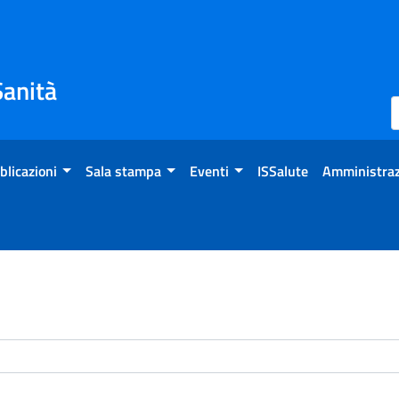
Sanità
blicazioni
Sala stampa
Eventi
ISSalute
Amministraz
enti