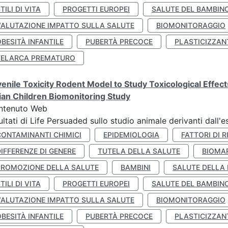
TILI DI VITA
PROGETTI EUROPEI
SALUTE DEL BAMBIN
VALUTAZIONE IMPATTO SULLA SALUTE
BIOMONITORAGGIO
BESITÀ INFANTILE
PUBERTÀ PRECOCE
PLASTICIZZAN
TELARCA PREMATURO
enile Toxicity Rodent Model to Study Toxicological Effec
lian Children Biomonitoring Study
ntenuto Web
ultati di Life Persuaded sullo studio animale derivanti dall'
CONTAMINANTI CHIMICI
EPIDEMIOLOGIA
FATTORI DI R
IFFERENZE DI GENERE
TUTELA DELLA SALUTE
BIOMA
PROMOZIONE DELLA SALUTE
BAMBINI
SALUTE DELLA
TILI DI VITA
PROGETTI EUROPEI
SALUTE DEL BAMBIN
VALUTAZIONE IMPATTO SULLA SALUTE
BIOMONITORAGGIO
BESITÀ INFANTILE
PUBERTÀ PRECOCE
PLASTICIZZAN