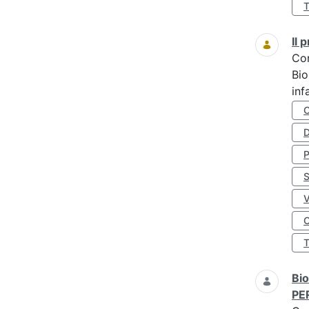
Il
Co
Bio
inf
D
S
O
Bio
PE