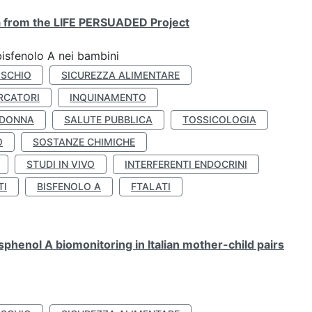
ta from the LIFE PERSUADED Project
bisfenolo A nei bambini
ISCHIO
SICUREZZA ALIMENTARE
RCATORI
INQUINAMENTO
 DONNA
SALUTE PUBBLICA
TOSSICOLOGIA
O
SOSTANZE CHIMICHE
STUDI IN VIVO
INTERFERENTI ENDOCRINI
TI
BISFENOLO A
FTALATI
henol A biomonitoring in Italian mother-child pairs