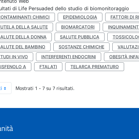
ntenuto Web
ultati di Life Persuaded dello studio di biomonitoraggio
CONTAMINANTI CHIMICI
EPIDEMIOLOGIA
FATTORI DI R
TUTELA DELLA SALUTE
BIOMARCATORI
INQUINAMEN
SALUTE DELLA DONNA
SALUTE PUBBLICA
TOSSICOLO
SALUTE DEL BAMBINO
SOSTANZE CHIMICHE
VALUTAZI
TUDI IN VIVO
INTERFERENTI ENDOCRINI
OBESITÀ INFA
BISFENOLO A
FTALATI
TELARCA PREMATURO
Mostrati 1 - 7 su 7 risultati.
i
anità