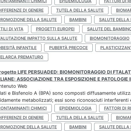
CONTAMINANTI CHIMICI
EPIDEMIOLOGIA
FATTORI DI R
IFFERENZE DI GENERE
TUTELA DELLA SALUTE
BIOMA
PROMOZIONE DELLA SALUTE
BAMBINI
SALUTE DELLA
TILI DI VITA
PROGETTI EUROPEI
SALUTE DEL BAMBIN
VALUTAZIONE IMPATTO SULLA SALUTE
BIOMONITORAGGIO
BESITÀ INFANTILE
PUBERTÀ PRECOCE
PLASTICIZZAN
TELARCA PREMATURO
 progetto LIFE PERSUADED: BIOMONITORAGGIO DI FTALA
ALIANE: ASSOCIAZIONE TRA ESPOSIZIONE E PATOLOGIE I
ntenuto Web
lati e Bisfenolo A (BPA) sono composti diffusamente utilizza
idamente metabolizzati; essi sono riconosciuti interferenti e
CONTAMINANTI CHIMICI
EPIDEMIOLOGIA
FATTORI DI R
IFFERENZE DI GENERE
TUTELA DELLA SALUTE
BIOMA
PROMOZIONE DELLA SALUTE
BAMBINI
SALUTE DELLA