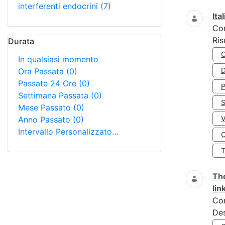
interferenti endocrini
(7)
Ita
Co
Ris
Durata
In qualsiasi momento
D
Ora Passata
(0)
Passate 24 Ore
(0)
Settimana Passata
(0)
S
Mese Passato
(0)
Anno Passato
(0)
Intervallo Personalizzato…
O
The
lin
Co
Des