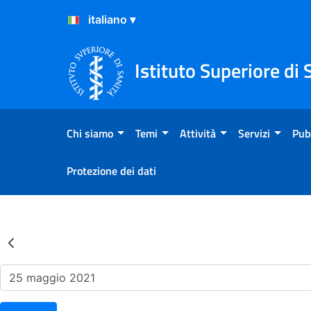
Salta al Contenuto
Salta al Footer
Istituto Superiore di 
Chi siamo
Temi
Attività
Servizi
Pub
Protezione dei dati
Risultati della Ricerca - Ev