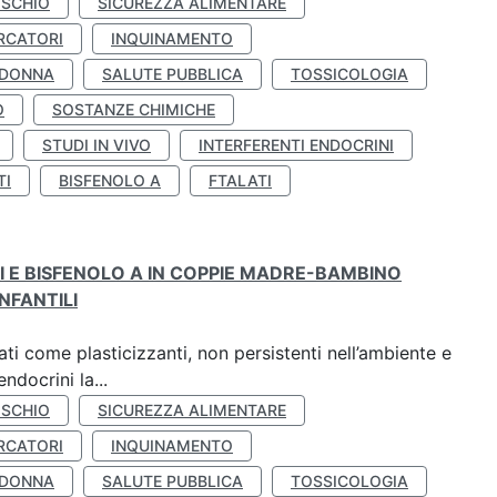
ISCHIO
SICUREZZA ALIMENTARE
RCATORI
INQUINAMENTO
 DONNA
SALUTE PUBBLICA
TOSSICOLOGIA
O
SOSTANZE CHIMICHE
STUDI IN VIVO
INTERFERENTI ENDOCRINI
TI
BISFENOLO A
FTALATI
TI E BISFENOLO A IN COPPIE MADRE-BAMBINO
NFANTILI
ti come plasticizzanti, non persistenti nell’ambiente e
ndocrini la...
ISCHIO
SICUREZZA ALIMENTARE
RCATORI
INQUINAMENTO
 DONNA
SALUTE PUBBLICA
TOSSICOLOGIA