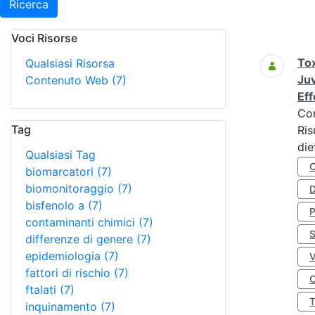
Ricerca
Voci Risorse
Ricerca
Tox
Qualsiasi Risorsa
Juv
Contenuto Web
(7)
Eff
Co
Tag
Ris
die
Qualsiasi Tag
biomarcatori
(7)
biomonitoraggio
(7)
D
bisfenolo a
(7)
contaminanti chimici
(7)
S
differenze di genere
(7)
epidemiologia
(7)
fattori di rischio
(7)
O
ftalati
(7)
inquinamento
(7)