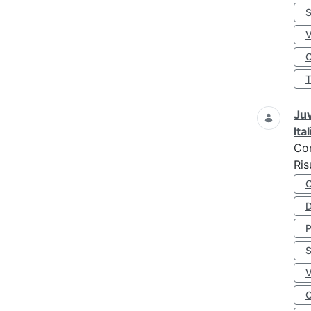
S
O
Juv
Ita
Co
Ris
D
S
O