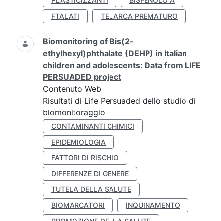
PLASTICIZZANTI
BISFENOLO A
FTALATI
TELARCA PREMATURO
Biomonitoring of Bis(2-
ethylhexyl)phthalate (DEHP) in Italian
children and adolescents: Data from LIFE
PERSUADED project
Contenuto Web
Risultati di Life Persuaded dello studio di
biomonitoraggio
CONTAMINANTI CHIMICI
EPIDEMIOLOGIA
FATTORI DI RISCHIO
DIFFERENZE DI GENERE
TUTELA DELLA SALUTE
BIOMARCATORI
INQUINAMENTO
PROMOZIONE DELLA SALUTE