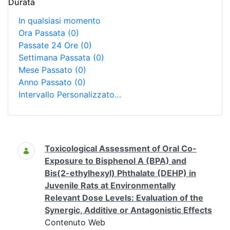
Durata
In qualsiasi momento
Ora Passata
(0)
Passate 24 Ore
(0)
Settimana Passata
(0)
Mese Passato
(0)
Anno Passato
(0)
Intervallo Personalizzato…
Ricerca
Toxicological Assessment of Oral Co-
Exposure to Bisphenol A (BPA) and
Bis(2-ethylhexyl) Phthalate (DEHP) in
Juvenile Rats at Environmentally
Relevant Dose Levels: Evaluation of the
Synergic, Additive or Antagonistic Effects
Contenuto Web