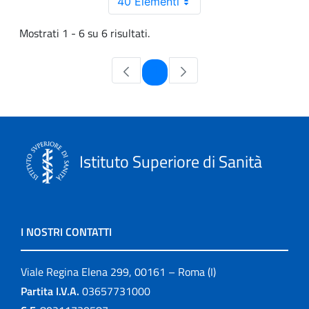
40 Elementi
Mostrati 1 - 6 su 6 risultati.
Pagina
1
Istituto Superiore di Sanità
I NOSTRI CONTATTI
Viale Regina Elena 299, 00161 – Roma (I)
Partita I.V.A.
03657731000