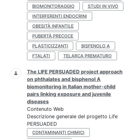
BIOMONITORAGGIO
STUDI IN VIVO
INTERFERENTI ENDOCRINI
OBESITÀ INFANTILE
PUBERTÀ PRECOCE
PLASTICIZZANTI
BISFENOLO A
FTALATI
TELARCA PREMATURO
The LIFE PERSUADED project approach
on phthalates and bisphenol A
biomonitoring in Italian mother-child
pairs linking exposure and juvenile
diseases
Contenuto Web
Descrizione generale del progetto Life
PERSUADED
CONTAMINANTI CHIMICI