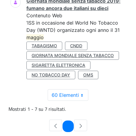
Giornata mondiale senza tabacco 2019:
fumano ancora due italiani su dieci
Contenuto Web
’ISS in occasione del World No Tobacco
Day (WNTD) organizzato ogni anno il 31
maggio
TABAGISMO
CNDD
GIORNATA MONDIALE SENZA TABACCO
SIGARETTA ELETTRONICA
NO TOBACCO DAY
OMS
60 Elementi
Mostrati 1 - 7 su 7 risultati.
Pagina
1