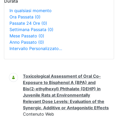
Durata
In qualsiasi momento
Ora Passata
(0)
Passate 24 Ore
(0)
Settimana Passata
(0)
Mese Passato
(0)
Anno Passato
(0)
Intervallo Personalizzato…
Ricerca
Toxicological Assessment of Oral Co-
Exposure to Bisphenol A (BPA) and
Bis(2-ethylhexyl) Phthalate (DEHP) in
Juvenile Rats at Environmentally
Relevant Dose Levels: Evaluation of the
Synergic, Additive or Antagonistic Effects
Contenuto Web