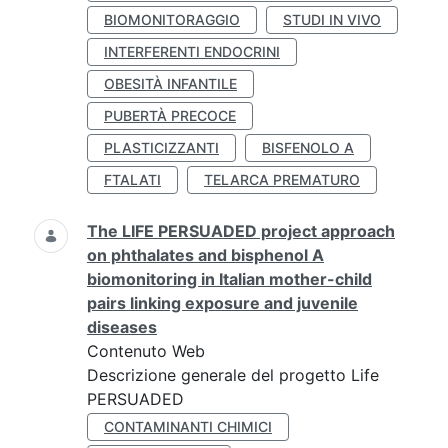
BIOMONITORAGGIO
STUDI IN VIVO
INTERFERENTI ENDOCRINI
OBESITÀ INFANTILE
PUBERTÀ PRECOCE
PLASTICIZZANTI
BISFENOLO A
FTALATI
TELARCA PREMATURO
The LIFE PERSUADED project approach
on phthalates and bisphenol A
biomonitoring in Italian mother-child
pairs linking exposure and juvenile
diseases
Contenuto Web
Descrizione generale del progetto Life
PERSUADED
CONTAMINANTI CHIMICI