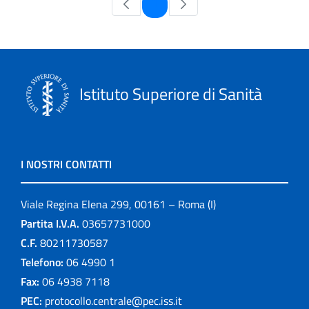
Pagina
1
Istituto Superiore di Sanità
I NOSTRI CONTATTI
Viale Regina Elena 299, 00161 – Roma (I)
Partita I.V.A.
03657731000
C.F.
80211730587
Telefono:
06 4990 1
Fax:
06 4938 7118
PEC:
protocollo.centrale@pec.iss.it