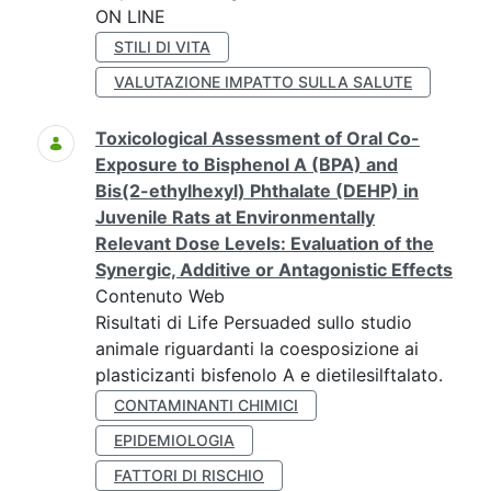
ON LINE
STILI DI VITA
VALUTAZIONE IMPATTO SULLA SALUTE
Toxicological Assessment of Oral Co-
Exposure to Bisphenol A (BPA) and
Bis(2-ethylhexyl) Phthalate (DEHP) in
Juvenile Rats at Environmentally
Relevant Dose Levels: Evaluation of the
Synergic, Additive or Antagonistic Effects
Contenuto Web
Risultati di Life Persuaded sullo studio
animale riguardanti la coesposizione ai
plasticizanti bisfenolo A e dietilesilftalato.
CONTAMINANTI CHIMICI
EPIDEMIOLOGIA
FATTORI DI RISCHIO