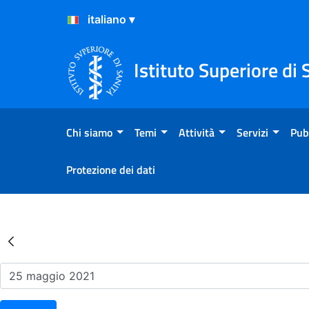
Salta al Contenuto
Salta al Footer
Istituto Superiore di 
Chi siamo
Temi
Attività
Servizi
Pub
Protezione dei dati
Risultati della Ricerca - Ev