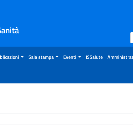
Sanità
blicazioni
Sala stampa
Eventi
ISSalute
Amministraz
enti