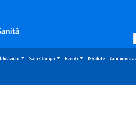
Sanità
blicazioni
Sala stampa
Eventi
ISSalute
Amministraz
enti