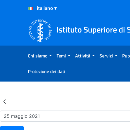
Salta al Contenuto
Salta al Footer
Istituto Superiore di 
Chi siamo
Temi
Attività
Servizi
Pub
Protezione dei dati
Risultati della Ricerca - Ev