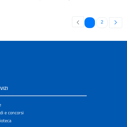
Pagina
Pagina
1
2
VIZI
e
di e concorsi
ioteca