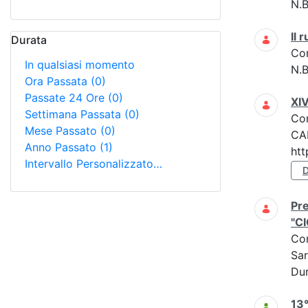
N.B
Il 
Durata
Co
In qualsiasi momento
N.B
Ora Passata
(0)
Passate 24 Ore
(0)
XIV
Settimana Passata
(0)
Co
Mese Passato
(0)
CAL
Anno Passato
(1)
htt
Intervallo Personalizzato…
Pre
"C
Co
Sar
Dur
13°