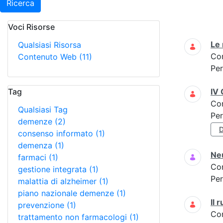
Ricerca
Voci Risorse
Ricerca
Le 
Qualsiasi Risorsa
Co
Contenuto Web
(11)
Per
Tag
IV 
Co
Qualsiasi Tag
Per
demenze
(2)
consenso informato
(1)
demenza
(1)
Neu
farmaci
(1)
Co
gestione integrata
(1)
Per
malattia di alzheimer
(1)
piano nazionale demenze
(1)
Il 
prevenzione
(1)
Co
trattamento non farmacologi
(1)