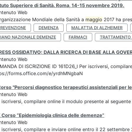
ituto Superiore di Sanità. Roma, 14-15 novembre 2019.
ntenuto Web
rganizzazione Mondiale della Sanità a
maggio
2017 ha pres
PREVENZIONE
DEMENZA
MALATTIA DI ALZHEIMER
PIANO NAZIONALE DEMENZE
FARMACI
TRATTAMENTO
RESS OSSIDATIVO: DALLA RICERCA DI BASE ALLA GOV
ntenuto Web
ANDA DI ISCRIZIONE ID 161D26_I Per iscriversi, compilare 
ps://forms.office.com/e/yrdhMNgbaN
orso "Percorsi diagnostico terapeutici assistenziali per 
ntenuto Web
 iscriversi, compilare online il modulo presente al seguente
 Corso “Epidemiologia clinica delle demenze”
ntenuto Web
 iscriversi, compilare e inviare online entro il 22 settembr