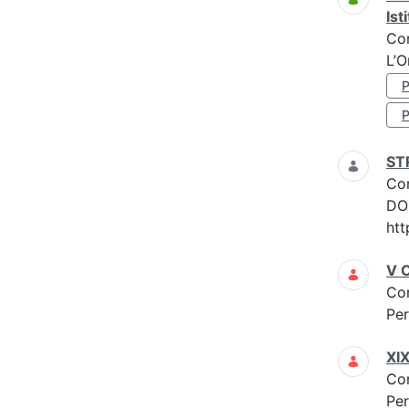
Ist
Co
L’O
ST
Co
DOM
htt
V C
Co
Per
XIX
Co
Per