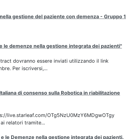
e nella gestione del paziente con demenza - Gruppo 1
i e le demenze nella gestione integrata dei pazienti"
ct dovranno essere inviati utilizzando il link
e. Per iscriversi,...
liana di consenso sulla Robotica in riabilitazione
: https://live.starleaf.com/OTg5NzU0MzY6MDgwOTgy
 relatori tramite...
i e le Demenze nella gestione integrata dei pazienti.