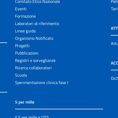
Comitato Etico Nazionale
Patr
Eventi
Tari
Formazione
Laboratori di riferimento
ATT
Linee guida
Organismo Notificato
Atti
Progetti
Pubblicazioni
Registri e sorveglianze
ACC
Ricerca collaboratori
Scuola
Dich
Sperimentazione clinica fase I
5 per mille
Il 5 per mille e l'ISS