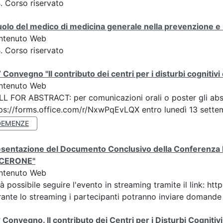
. Corso riservato
ruolo del medico di medicina generale nella prevenzione 
ntenuto Web
. Corso riservato
 Convegno "Il contributo dei centri per i disturbi cognitiv
ntenuto Web
L FOR ABSTRACT: per comunicazioni orali o poster gli abstra
ps://forms.office.com/r/NxwPqEvLQX entro lunedì 13 settembr
DEMENZE
sentazione del Documento Conclusivo della Conferenza Ita
ICERONE"
ntenuto Web
à possibile seguire l'evento in streaming tramite il link
ante lo streaming i partecipanti potranno inviare domande ai
 Convegno. Il contributo dei Centri per i Disturbi Cognitiv