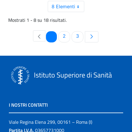
8 Elementi
Mostrati 1 - 8 su 18 risultati.
Pagina
Pagina
Pagina
1
2
3
Istituto Superiore di Sanità
I NOSTRI CONTATTI
Viale Regina Elena 299, 00161 – Roma (I)
Partita I.V.A.
03657731000