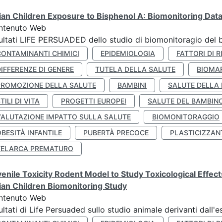
lian Children Exposure to Bisphenol A: Biomonitoring Da
ntenuto Web
ultati LIFE PERSUADED dello studio di biomonitoragio del 
CONTAMINANTI CHIMICI
EPIDEMIOLOGIA
FATTORI DI R
IFFERENZE DI GENERE
TUTELA DELLA SALUTE
BIOMA
PROMOZIONE DELLA SALUTE
BAMBINI
SALUTE DELLA
TILI DI VITA
PROGETTI EUROPEI
SALUTE DEL BAMBIN
VALUTAZIONE IMPATTO SULLA SALUTE
BIOMONITORAGGIO
BESITÀ INFANTILE
PUBERTÀ PRECOCE
PLASTICIZZAN
TELARCA PREMATURO
enile Toxicity Rodent Model to Study Toxicological Effec
lian Children Biomonitoring Study
ntenuto Web
ultati di Life Persuaded sullo studio animale derivanti dall'