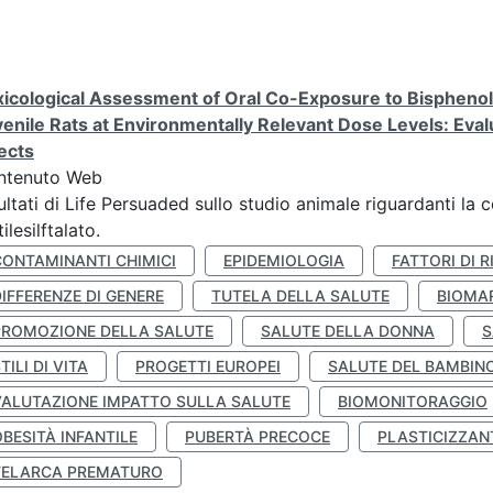
icological Assessment of Oral Co-Exposure to Bisphenol 
enile Rats at Environmentally Relevant Dose Levels: Evalu
ects
ntenuto Web
ultati di Life Persuaded sullo studio animale riguardanti la 
tilesilftalato.
CONTAMINANTI CHIMICI
EPIDEMIOLOGIA
FATTORI DI R
IFFERENZE DI GENERE
TUTELA DELLA SALUTE
BIOMA
PROMOZIONE DELLA SALUTE
SALUTE DELLA DONNA
S
TILI DI VITA
PROGETTI EUROPEI
SALUTE DEL BAMBIN
VALUTAZIONE IMPATTO SULLA SALUTE
BIOMONITORAGGIO
BESITÀ INFANTILE
PUBERTÀ PRECOCE
PLASTICIZZAN
TELARCA PREMATURO