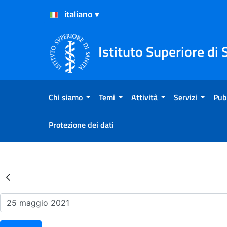
Salta al Contenuto
Salta al Footer
Istituto Superiore di 
Chi siamo
Temi
Attività
Servizi
Pub
Protezione dei dati
Risultati della Ricerca - Ev