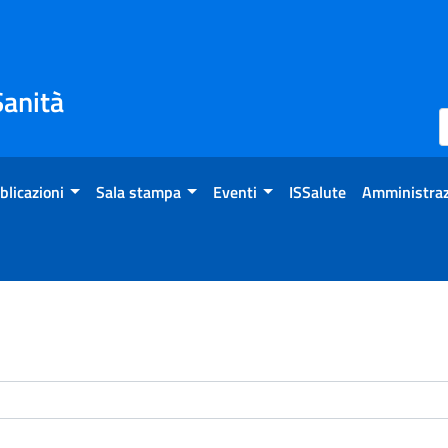
Sanità
blicazioni
Sala stampa
Eventi
ISSalute
Amministraz
enti