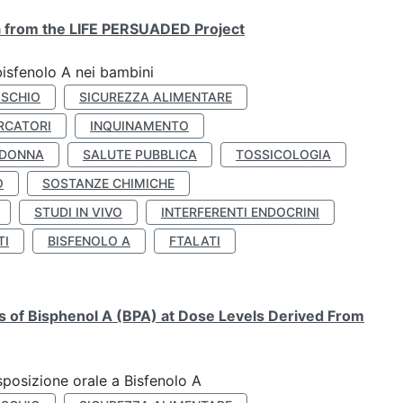
ta from the LIFE PERSUADED Project
bisfenolo A nei bambini
ISCHIO
SICUREZZA ALIMENTARE
RCATORI
INQUINAMENTO
 DONNA
SALUTE PUBBLICA
TOSSICOLOGIA
O
SOSTANZE CHIMICHE
STUDI IN VIVO
INTERFERENTI ENDOCRINI
TI
BISFENOLO A
FTALATI
ts of Bisphenol A (BPA) at Dose Levels Derived From
esposizione orale a Bisfenolo A