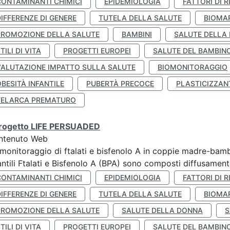
CONTAMINANTI CHIMICI
EPIDEMIOLOGIA
FATTORI DI R
IFFERENZE DI GENERE
TUTELA DELLA SALUTE
BIOMA
PROMOZIONE DELLA SALUTE
BAMBINI
SALUTE DELLA
TILI DI VITA
PROGETTI EUROPEI
SALUTE DEL BAMBIN
VALUTAZIONE IMPATTO SULLA SALUTE
BIOMONITORAGGIO
BESITÀ INFANTILE
PUBERTÀ PRECOCE
PLASTICIZZAN
TELARCA PREMATURO
 progetto LIFE PERSUADED
ntenuto Web
monitoraggio di ftalati e bisfenolo A in coppie madre-bamb
antili Ftalati e Bisfenolo A (BPA) sono composti diffusamente 
CONTAMINANTI CHIMICI
EPIDEMIOLOGIA
FATTORI DI R
IFFERENZE DI GENERE
TUTELA DELLA SALUTE
BIOMA
PROMOZIONE DELLA SALUTE
SALUTE DELLA DONNA
S
TILI DI VITA
PROGETTI EUROPEI
SALUTE DEL BAMBIN