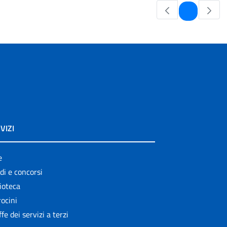
Pagina
1
VIZI
e
di e concorsi
ioteca
ocini
ffe dei servizi a terzi