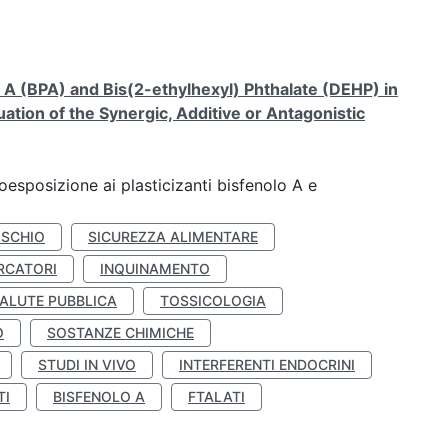
A (BPA) and Bis(2-ethylhexyl) Phthalate (DEHP) in
ation of the Synergic, Additive or Antagonistic
coesposizione ai plasticizanti bisfenolo A e
ISCHIO
SICUREZZA ALIMENTARE
RCATORI
INQUINAMENTO
ALUTE PUBBLICA
TOSSICOLOGIA
O
SOSTANZE CHIMICHE
STUDI IN VIVO
INTERFERENTI ENDOCRINI
TI
BISFENOLO A
FTALATI