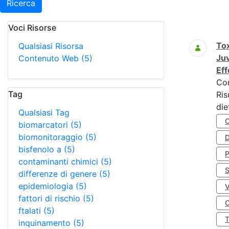
Ricerca
Voci Risorse
Ricerca
Tox
Qualsiasi Risorsa
Juv
Contenuto Web
(5)
Eff
Co
Tag
Ris
die
Qualsiasi Tag
biomarcatori
(5)
biomonitoraggio
(5)
D
bisfenolo a
(5)
contaminanti chimici
(5)
S
differenze di genere
(5)
epidemiologia
(5)
fattori di rischio
(5)
O
ftalati
(5)
inquinamento
(5)