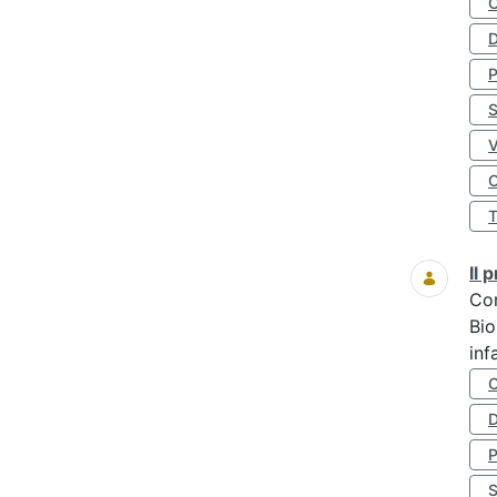
D
S
O
Il
Co
Bio
inf
D
S