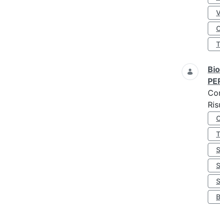
O
Bio
PE
Co
Ris
S