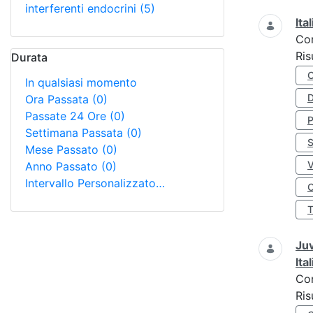
interferenti endocrini
(5)
Ita
Co
Ris
Durata
In qualsiasi momento
D
Ora Passata
(0)
Passate 24 Ore
(0)
Settimana Passata
(0)
S
Mese Passato
(0)
Anno Passato
(0)
Intervallo Personalizzato…
O
Juv
Ita
Co
Ris