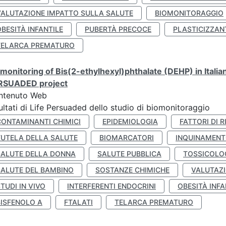
VALUTAZIONE IMPATTO SULLA SALUTE
BIOMONITORAGGIO
BESITÀ INFANTILE
PUBERTÀ PRECOCE
PLASTICIZZAN
TELARCA PREMATURO
monitoring of Bis(2-ethylhexyl)phthalate (DEHP) in Italia
RSUADED project
ntenuto Web
ultati di Life Persuaded dello studio di biomonitoraggio
CONTAMINANTI CHIMICI
EPIDEMIOLOGIA
FATTORI DI R
TUTELA DELLA SALUTE
BIOMARCATORI
INQUINAMEN
SALUTE DELLA DONNA
SALUTE PUBBLICA
TOSSICOLO
SALUTE DEL BAMBINO
SOSTANZE CHIMICHE
VALUTAZI
TUDI IN VIVO
INTERFERENTI ENDOCRINI
OBESITÀ INFA
BISFENOLO A
FTALATI
TELARCA PREMATURO