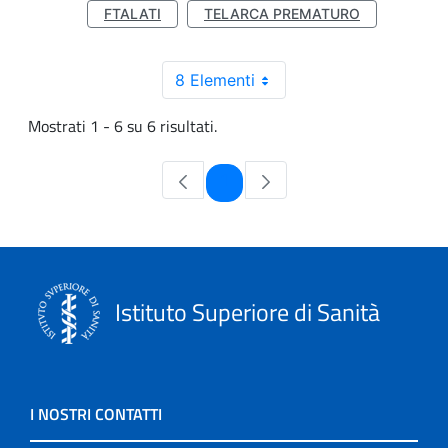
FTALATI
TELARCA PREMATURO
8 Elementi
Mostrati 1 - 6 su 6 risultati.
Pagina
1
Istituto Superiore di Sanità
I NOSTRI CONTATTI