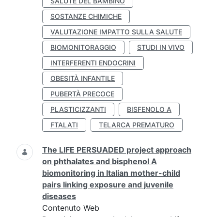
SALUTE DEL BAMBINO
SOSTANZE CHIMICHE
VALUTAZIONE IMPATTO SULLA SALUTE
BIOMONITORAGGIO
STUDI IN VIVO
INTERFERENTI ENDOCRINI
OBESITÀ INFANTILE
PUBERTÀ PRECOCE
PLASTICIZZANTI
BISFENOLO A
FTALATI
TELARCA PREMATURO
The LIFE PERSUADED project approach
on phthalates and bisphenol A
biomonitoring in Italian mother-child
pairs linking exposure and juvenile
diseases
Contenuto Web