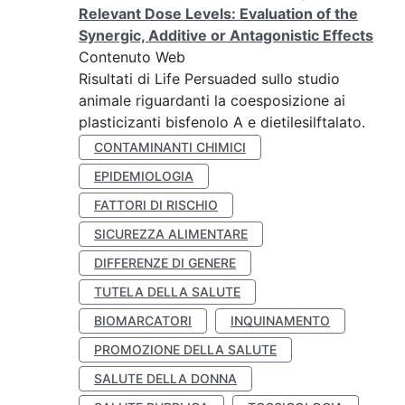
Relevant Dose Levels: Evaluation of the
Synergic, Additive or Antagonistic Effects
Contenuto Web
Risultati di Life Persuaded sullo studio
animale riguardanti la coesposizione ai
plasticizanti bisfenolo A e dietilesilftalato.
CONTAMINANTI CHIMICI
EPIDEMIOLOGIA
FATTORI DI RISCHIO
SICUREZZA ALIMENTARE
DIFFERENZE DI GENERE
TUTELA DELLA SALUTE
BIOMARCATORI
INQUINAMENTO
PROMOZIONE DELLA SALUTE
SALUTE DELLA DONNA