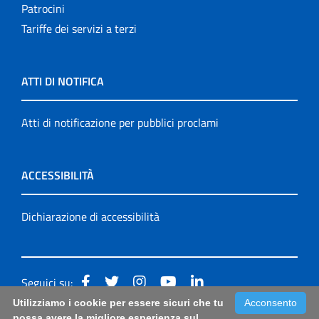
Patrocini
Tariffe dei servizi a terzi
ATTI DI NOTIFICA
Atti di notificazione per pubblici proclami
ACCESSIBILITÀ
Dichiarazione di accessibilità
Seguici su:
Utilizziamo i cookie per essere sicuri che tu
Acconsento
Accessibilità: form di segnalazione di prima istanza per
possa avere la migliore esperienza sul