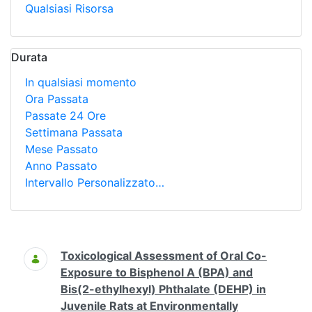
Qualsiasi Risorsa
Durata
In qualsiasi momento
Ora Passata
Passate 24 Ore
Settimana Passata
Mese Passato
Anno Passato
Intervallo Personalizzato…
Ricerca
Toxicological Assessment of Oral Co-
Exposure to Bisphenol A (BPA) and
Bis(2-ethylhexyl) Phthalate (DEHP) in
Juvenile Rats at Environmentally