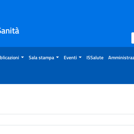
Sanità
blicazioni
Sala stampa
Eventi
ISSalute
Amministraz
enti