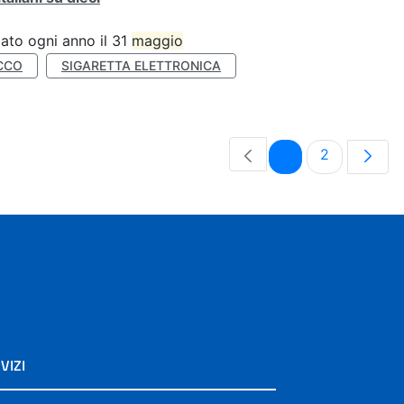
ato ogni anno il 31
maggio
CCO
SIGARETTA ELETTRONICA
Pagina
Pagina
1
2
VIZI