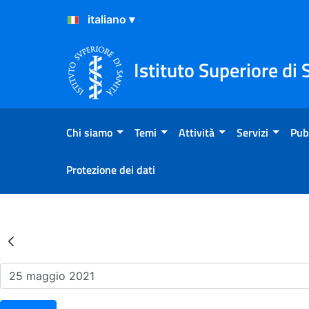
Salta al Contenuto
Salta al Footer
Istituto Superiore di 
Chi siamo
Temi
Attività
Servizi
Pub
Protezione dei dati
Risultati della Ricerca - Ev