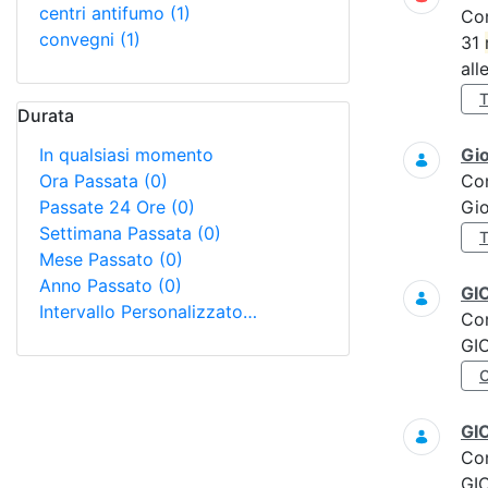
centri antifumo
(1)
Co
convegni
(1)
31
all
Durata
In qualsiasi momento
Gi
Ora Passata
(0)
Co
Passate 24 Ore
(0)
Gi
Settimana Passata
(0)
Mese Passato
(0)
Anno Passato
(0)
GI
Intervallo Personalizzato…
Co
GI
GI
Co
GI