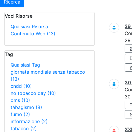
Ricerca
Voci Risorse
Ricerca
29
Qualsiasi Risorsa
Co
Contenuto Web
(13)
29
Tag
Qualsiasi Tag
giornata mondiale senza tabacco
(13)
3
cndd
(10)
Co
no tobacco day
(10)
30
oms
(10)
tabagismo
(8)
fumo
(2)
informazione
(2)
tabacco
(2)
XXI