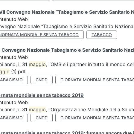
II Convegno Nazionale “Tabagismo e Servizio Sanitario 
ntenuto Web
vegno Nazionale “Tabagismo e Servizio Sanitario Nazionale”
GIORNATA MONDIALE SENZA TABACCO
TABACCO
 Convegno Nazionale Tabagismo e Servizio Sanitario Naz
ntenuto Web
i anno, il 31
maggio
, l’OMS e i partner in tutto il mondo 
ggio
(1).pdf...
TABAGISMO
CNDD
GIORNATA MONDIALE SENZA TABA
ornata mondiale senza tabacco 2019
ntenuto Web
i anno, il 31
maggio
, l’Organizzazione Mondiale della Salut
TABAGISMO
CNDD
GIORNATA MONDIALE SENZA TABA
rnata mondiale senza tabacco 2019: fumano ancora due ita