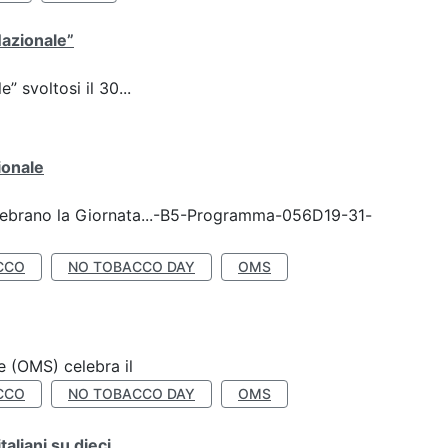
Nazionale”
 svoltosi il 30...
ionale
celebrano la Giornata...-B5-Programma-056D19-31-
CCO
NO TOBACCO DAY
OMS
e (OMS) celebra il
CCO
NO TOBACCO DAY
OMS
liani su dieci