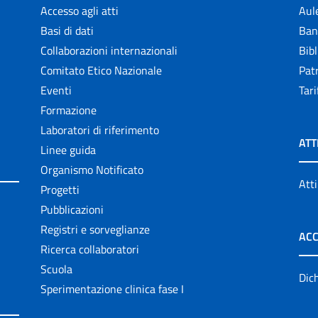
Accesso agli atti
Aul
Basi di dati
Ban
Collaborazioni internazionali
Bibl
Comitato Etico Nazionale
Patr
Eventi
Tari
Formazione
Laboratori di riferimento
ATT
Linee guida
Organismo Notificato
Atti
Progetti
Pubblicazioni
Registri e sorveglianze
ACC
Ricerca collaboratori
Scuola
Dich
Sperimentazione clinica fase I