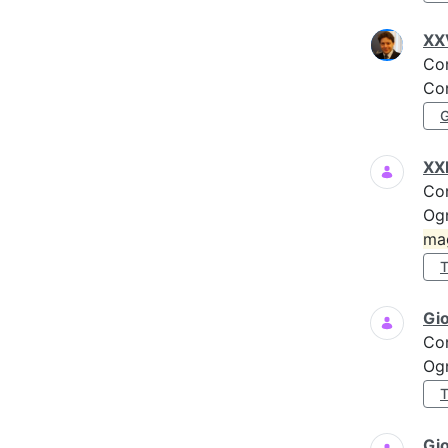
XXV
Co
Con
XXI
Co
Ogn
ma
Gi
Co
Ogn
Gio