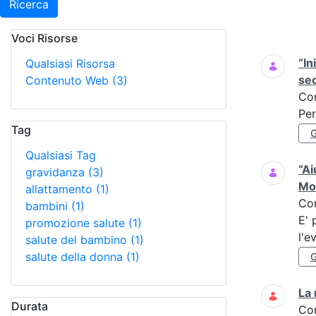
Ricerca
Voci Risorse
Ricerca
“In
Qualsiasi Risorsa
se
Contenuto Web
(3)
Co
Per
Tag
Qualsiasi Tag
“Ai
gravidanza
(3)
Mo
allattamento
(1)
Co
bambini
(1)
E' 
promozione salute
(1)
l'e
salute del bambino
(1)
salute della donna
(1)
La 
Durata
Co