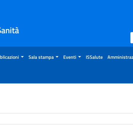
Sanità
blicazioni
Sala stampa
Eventi
ISSalute
Amministraz
enti