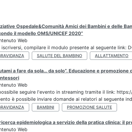
iziative Ospedale&Comunità Amici dei Bambini e delle Bam
condo il modello OMS/UNICEF 2020”
ntenuto Web
 iscriversi, compilare il modulo presente al seguente lin
GRAVIDANZA
SALUTE DEL BAMBINO
ALLATTAMENTO
utami a fare da sola… da solo”. Educazione e promozione de
ntessori
ntenuto Web
possibile seguire l'evento in streaming tramite il link: h
vento è possibile inviare domande ai relatori al seguente indi
GRAVIDANZA
BAMBINI
PROMOZIONE SALUTE
ricerca epidemiologica a servizio della pratica clinica: il 
ntenuto Web