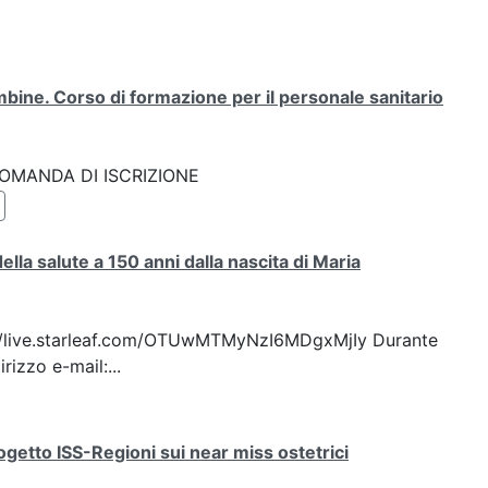
bine. Corso di formazione per il personale sanitario
k: DOMANDA DI ISCRIZIONE
lla salute a 150 anni dalla nascita di Maria
ttps://live.starleaf.com/OTUwMTMyNzI6MDgxMjIy Durante
rizzo e-mail:...
progetto ISS-Regioni sui near miss ostetrici