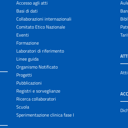
Accesso agli atti
Aul
Basi di dati
Ban
Collaborazioni internazionali
Bibl
Comitato Etico Nazionale
Patr
Eventi
Tari
Formazione
Laboratori di riferimento
ATT
Linee guida
Organismo Notificato
Atti
Progetti
Pubblicazioni
Registri e sorveglianze
ACC
Ricerca collaboratori
Scuola
Dich
Sperimentazione clinica fase I