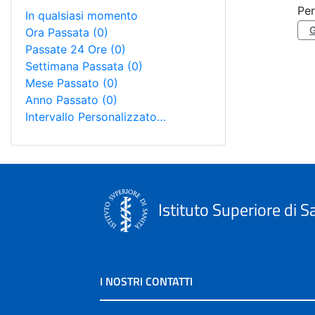
Per
In qualsiasi momento
Ora Passata
(0)
Passate 24 Ore
(0)
Settimana Passata
(0)
Mese Passato
(0)
Anno Passato
(0)
Intervallo Personalizzato…
Istituto Superiore di S
I NOSTRI CONTATTI