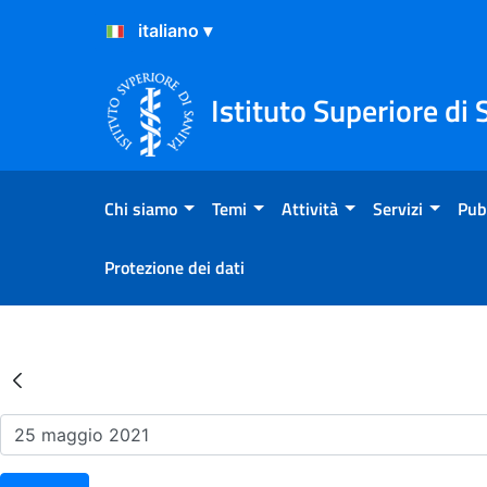
Salta al Contenuto
Salta al Footer
Istituto Superiore di 
Chi siamo
Temi
Attività
Servizi
Pub
Protezione dei dati
Risultati della Ricerca - Ev