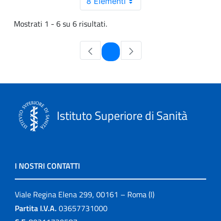
8 Elementi
Mostrati 1 - 6 su 6 risultati.
Pagina
1
Istituto Superiore di Sanità
I NOSTRI CONTATTI
Viale Regina Elena 299, 00161 – Roma (I)
Partita I.V.A.
03657731000