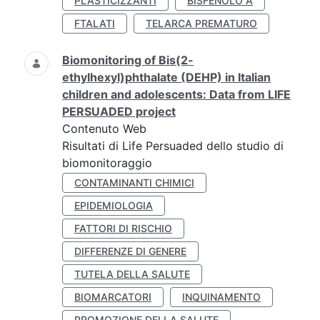
PLASTICIZZANTI
BISFENOLO A
FTALATI
TELARCA PREMATURO
Biomonitoring of Bis(2-
ethylhexyl)phthalate (DEHP) in Italian
children and adolescents: Data from LIFE
PERSUADED project
Contenuto Web
Risultati di Life Persuaded dello studio di
biomonitoraggio
CONTAMINANTI CHIMICI
EPIDEMIOLOGIA
FATTORI DI RISCHIO
DIFFERENZE DI GENERE
TUTELA DELLA SALUTE
BIOMARCATORI
INQUINAMENTO
PROMOZIONE DELLA SALUTE