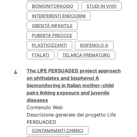
BIOMONITORAGGIO
STUDI IN VIVO
INTERFERENTI ENDOCRINI
OBESITÀ INFANTILE
PUBERTÀ PRECOCE
PLASTICIZZANTI
BISFENOLO A
FTALATI
TELARCA PREMATURO
The LIFE PERSUADED project approach
on phthalates and bisphenol A
biomonitoring in Italian mother-child
pairs linking exposure and juvenile
diseases
Contenuto Web
Descrizione generale del progetto Life
PERSUADED
CONTAMINANTI CHIMICI