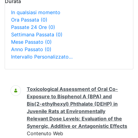
Durata
In qualsiasi momento
Ora Passata
(0)
Passate 24 Ore
(0)
Settimana Passata
(0)
Mese Passato
(0)
Anno Passato
(0)
Intervallo Personalizzato…
Ricerca
Toxicological Assessment of Oral Co-
Exposure to Bisphenol A (BPA) and
Bis(2-ethylhexyl) Phthalate (DEHP) in
Juvenile Rats at Environmentally
Relevant Dose Levels: Evaluation of the
Synergic, Additive or Antagonistic Effects
Contenuto Web