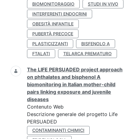
BIOMONITORAGGIO
STUDI IN VIVO
INTERFERENTI ENDOCRINI
OBESITÀ INFANTILE
PUBERTÀ PRECOCE
PLASTICIZZANTI
BISFENOLO A
FTALATI
TELARCA PREMATURO
The LIFE PERSUADED project approach
on phthalates and bisphenol A
biomonitoring in Italian mother-child
pairs linking exposure and juvenile
diseases
Contenuto Web
Descrizione generale del progetto Life
PERSUADED
CONTAMINANTI CHIMICI