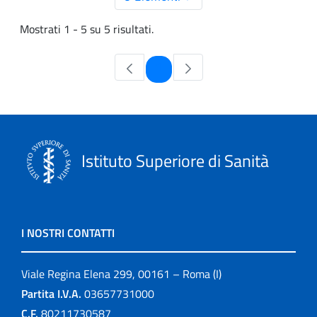
Mostrati 1 - 5 su 5 risultati.
Pagina
1
Istituto Superiore di Sanità
I NOSTRI CONTATTI
Viale Regina Elena 299, 00161 – Roma (I)
Partita I.V.A.
03657731000
C.F.
80211730587