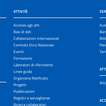
ATTIVITÀ
SER
Accesso agli atti
Aul
Basi di dati
Ban
Collaborazioni internazionali
Bibl
Comitato Etico Nazionale
Patr
Eventi
Tari
Formazione
Laboratori di riferimento
ATT
Linee guida
Organismo Notificato
Atti
Progetti
Pubblicazioni
Registri e sorveglianze
ACC
Ricerca collaboratori