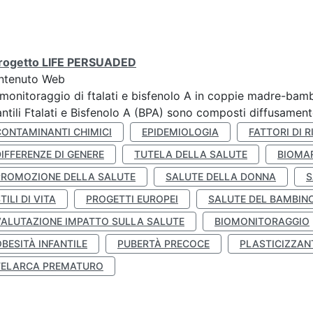
 progetto LIFE PERSUADED
ntenuto Web
monitoraggio di ftalati e bisfenolo A in coppie madre-bamb
antili Ftalati e Bisfenolo A (BPA) sono composti diffusamente 
CONTAMINANTI CHIMICI
EPIDEMIOLOGIA
FATTORI DI R
IFFERENZE DI GENERE
TUTELA DELLA SALUTE
BIOMA
PROMOZIONE DELLA SALUTE
SALUTE DELLA DONNA
S
TILI DI VITA
PROGETTI EUROPEI
SALUTE DEL BAMBIN
VALUTAZIONE IMPATTO SULLA SALUTE
BIOMONITORAGGIO
BESITÀ INFANTILE
PUBERTÀ PRECOCE
PLASTICIZZAN
TELARCA PREMATURO