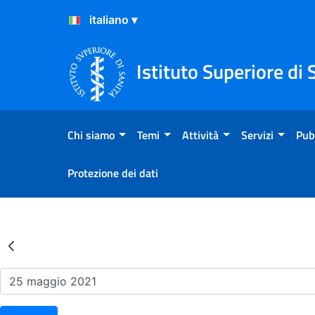
Salta al Contenuto
Salta al Footer
Istituto Superiore di 
Chi siamo
Temi
Attività
Servizi
Pub
Protezione dei dati
Risultati della Ricerca - Ev