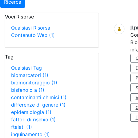
Ricerca
Voci Risorse
Ricerca
Il
Qualsiasi Risorsa
Co
Contenuto Web
(1)
Bio
inf
Tag
Qualsiasi Tag
D
biomarcatori
(1)
biomonitoraggio
(1)
S
bisfenolo a
(1)
contaminanti chimici
(1)
differenze di genere
(1)
O
epidemiologia
(1)
fattori di rischio
(1)
ftalati
(1)
inquinamento
(1)