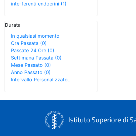
interferenti endocrini
(1)
Durata
In qualsiasi momento
Ora Passata
(0)
Passate 24 Ore
(0)
Settimana Passata
(0)
Mese Passato
(0)
Anno Passato
(0)
Intervallo Personalizzato…
Istituto Superiore di S