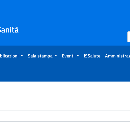
Sanità
blicazioni
Sala stampa
Eventi
ISSalute
Amministraz
enti