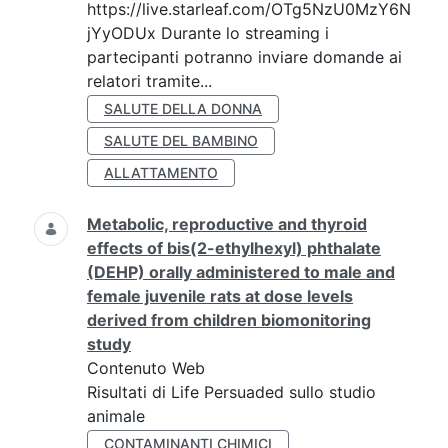
https://live.starleaf.com/OTg5NzU0MzY6N
jYyODUx Durante lo streaming i
partecipanti potranno inviare domande ai
relatori tramite...
SALUTE DELLA DONNA
SALUTE DEL BAMBINO
ALLATTAMENTO
Metabolic, reproductive and thyroid
effects of bis(2-ethylhexyl) phthalate
(DEHP) orally administered to male and
female juvenile rats at dose levels
derived from children biomonitoring
study
Contenuto Web
Risultati di Life Persuaded sullo studio
animale
CONTAMINANTI CHIMICI