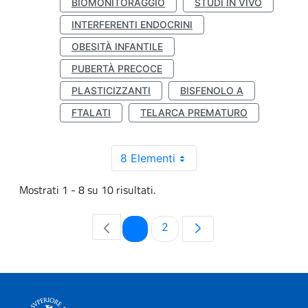
BIOMONITORAGGIO
STUDI IN VIVO
INTERFERENTI ENDOCRINI
OBESITÀ INFANTILE
PUBERTÀ PRECOCE
PLASTICIZZANTI
BISFENOLO A
FTALATI
TELARCA PREMATURO
8 Elementi
Mostrati 1 - 8 su 10 risultati.
Pagina
Pagina
1
2