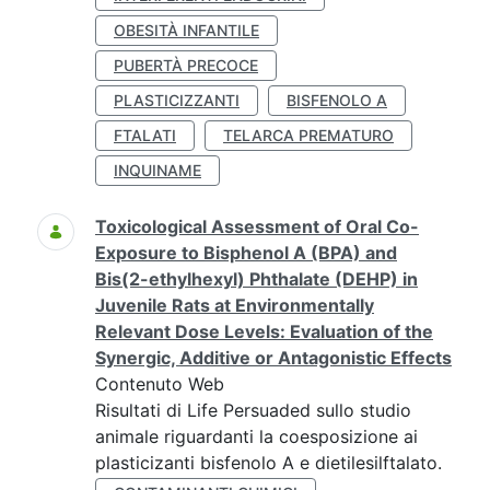
OBESITÀ INFANTILE
PUBERTÀ PRECOCE
PLASTICIZZANTI
BISFENOLO A
FTALATI
TELARCA PREMATURO
INQUINAME
Toxicological Assessment of Oral Co-
Exposure to Bisphenol A (BPA) and
Bis(2-ethylhexyl) Phthalate (DEHP) in
Juvenile Rats at Environmentally
Relevant Dose Levels: Evaluation of the
Synergic, Additive or Antagonistic Effects
Contenuto Web
Risultati di Life Persuaded sullo studio
animale riguardanti la coesposizione ai
plasticizanti bisfenolo A e dietilesilftalato.