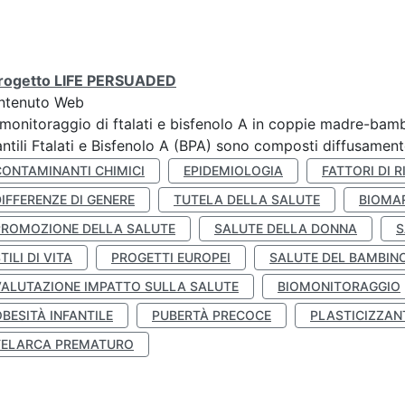
 progetto LIFE PERSUADED
ntenuto Web
monitoraggio di ftalati e bisfenolo A in coppie madre-bamb
antili Ftalati e Bisfenolo A (BPA) sono composti diffusamente 
CONTAMINANTI CHIMICI
EPIDEMIOLOGIA
FATTORI DI R
IFFERENZE DI GENERE
TUTELA DELLA SALUTE
BIOMA
PROMOZIONE DELLA SALUTE
SALUTE DELLA DONNA
S
TILI DI VITA
PROGETTI EUROPEI
SALUTE DEL BAMBIN
VALUTAZIONE IMPATTO SULLA SALUTE
BIOMONITORAGGIO
BESITÀ INFANTILE
PUBERTÀ PRECOCE
PLASTICIZZAN
TELARCA PREMATURO