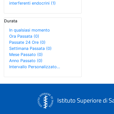
interferenti endocrini
(1)
Durata
In qualsiasi momento
Ora Passata
(0)
Passate 24 Ore
(0)
Settimana Passata
(0)
Mese Passato
(0)
Anno Passato
(0)
Intervallo Personalizzato…
Istituto Superiore di S