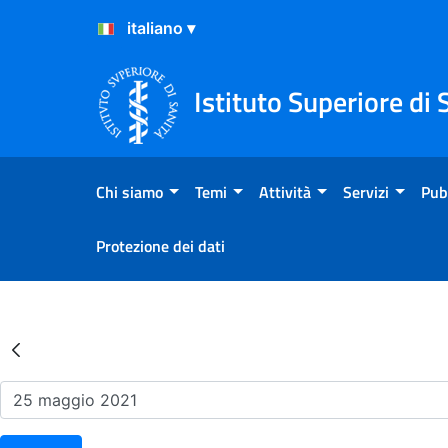
Salta al Contenuto
Salta al Footer
Istituto Superiore di 
Chi siamo
Temi
Attività
Servizi
Pub
Protezione dei dati
Risultati della Ricerca - Ev