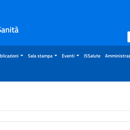
Sanità
blicazioni
Sala stampa
Eventi
ISSalute
Amministraz
enti