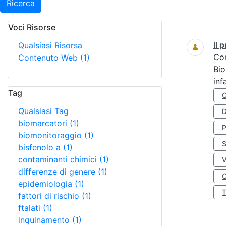
Ricerca
Voci Risorse
Ricerca
Il
Qualsiasi Risorsa
Co
Contenuto Web
(1)
Bio
inf
Tag
Qualsiasi Tag
D
biomarcatori
(1)
biomonitoraggio
(1)
S
bisfenolo a
(1)
contaminanti chimici
(1)
differenze di genere
(1)
O
epidemiologia
(1)
fattori di rischio
(1)
ftalati
(1)
inquinamento
(1)