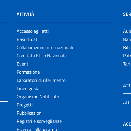
ATTIVITÀ
SER
Accesso agli atti
Aul
Basi di dati
Ban
Collaborazioni internazionali
Bibl
Comitato Etico Nazionale
Patr
Eventi
Tari
Formazione
Laboratori di riferimento
ATT
Linee guida
Organismo Notificato
Atti
Progetti
Pubblicazioni
Registri e sorveglianze
ACC
Ricerca collaboratori