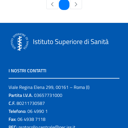
Pagina
1
Istituto Superiore di Sanità
I NOSTRI CONTATTI
Viale Regina Elena 299, 00161 – Roma (I)
Partita I.V.A.
03657731000
C.F.
80211730587
Telefono:
06 4990 1
Fax:
06 4938 7118
PEC:
protocollo.centrale@pec.iss.it