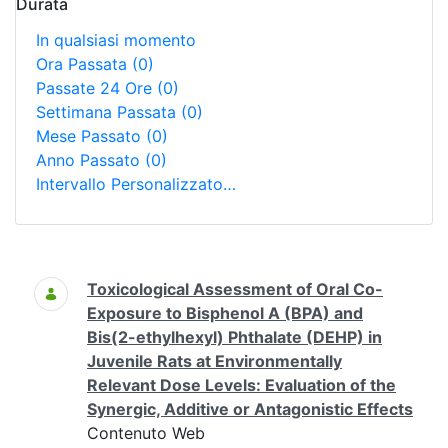
Durata
In qualsiasi momento
Ora Passata
(0)
Passate 24 Ore
(0)
Settimana Passata
(0)
Mese Passato
(0)
Anno Passato
(0)
Intervallo Personalizzato…
Ricerca
Toxicological Assessment of Oral Co-
Exposure to Bisphenol A (BPA) and
Bis(2-ethylhexyl) Phthalate (DEHP) in
Juvenile Rats at Environmentally
Relevant Dose Levels: Evaluation of the
Synergic, Additive or Antagonistic Effects
Contenuto Web