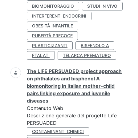
BIOMONITORAGGIO
STUDI IN VIVO
INTERFERENTI ENDOCRINI
OBESITÀ INFANTILE
PUBERTÀ PRECOCE
PLASTICIZZANTI
BISFENOLO A
FTALATI
TELARCA PREMATURO
The LIFE PERSUADED project approach
on phthalates and bisphenol A
biomonitoring in Italian mother-child
pairs linking exposure and juvenile
diseases
Contenuto Web
Descrizione generale del progetto Life
PERSUADED
CONTAMINANTI CHIMICI