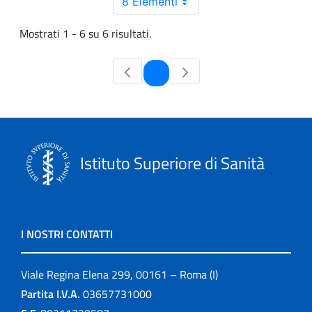
8 Elementi
Mostrati 1 - 6 su 6 risultati.
Pagina
1
Istituto Superiore di Sanità
I NOSTRI CONTATTI
Viale Regina Elena 299, 00161 – Roma (I)
Partita I.V.A.
03657731000