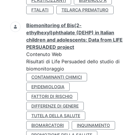
PLASTICIZZANTI
BISFENOLO A
FTALATI
TELARCA PREMATURO
Biomonitoring of Bis(2-
ethylhexyl)phthalate (DEHP) in Italian
children and adolescents: Data from LIFE
PERSUADED project
Contenuto Web
Risultati di Life Persuaded dello studio di
biomonitoraggio
CONTAMINANTI CHIMICI
EPIDEMIOLOGIA
FATTORI DI RISCHIO
DIFFERENZE DI GENERE
TUTELA DELLA SALUTE
BIOMARCATORI
INQUINAMENTO
PROMOZIONE DELLA SALUTE