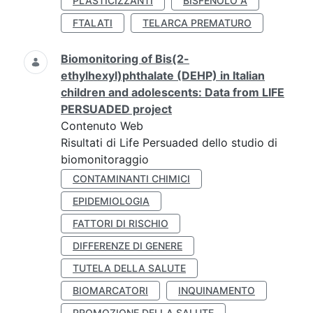
PLASTICIZZANTI
BISFENOLO A
FTALATI
TELARCA PREMATURO
Biomonitoring of Bis(2-
ethylhexyl)phthalate (DEHP) in Italian
children and adolescents: Data from LIFE
PERSUADED project
Contenuto Web
Risultati di Life Persuaded dello studio di
biomonitoraggio
CONTAMINANTI CHIMICI
EPIDEMIOLOGIA
FATTORI DI RISCHIO
DIFFERENZE DI GENERE
TUTELA DELLA SALUTE
BIOMARCATORI
INQUINAMENTO
PROMOZIONE DELLA SALUTE