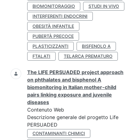
BIOMONITORAGGIO
STUDI IN VIVO
INTERFERENTI ENDOCRINI
OBESITÀ INFANTILE
PUBERTÀ PRECOCE
PLASTICIZZANTI
BISFENOLO A
FTALATI
TELARCA PREMATURO
The LIFE PERSUADED project approach
on phthalates and bisphenol A
biomonitoring in Italian mother-child
pairs linking exposure and juvenile
diseases
Contenuto Web
Descrizione generale del progetto Life
PERSUADED
CONTAMINANTI CHIMICI