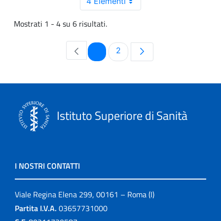
4 Elementi
Mostrati 1 - 4 su 6 risultati.
Pagina
Pagina
1
2
Istituto Superiore di Sanità
I NOSTRI CONTATTI
Viale Regina Elena 299, 00161 – Roma (I)
Partita I.V.A.
03657731000