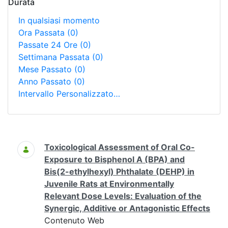
Durata
In qualsiasi momento
Ora Passata
(0)
Passate 24 Ore
(0)
Settimana Passata
(0)
Mese Passato
(0)
Anno Passato
(0)
Intervallo Personalizzato…
Ricerca
Toxicological Assessment of Oral Co-
Exposure to Bisphenol A (BPA) and
Bis(2-ethylhexyl) Phthalate (DEHP) in
Juvenile Rats at Environmentally
Relevant Dose Levels: Evaluation of the
Synergic, Additive or Antagonistic Effects
Contenuto Web