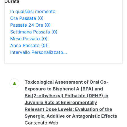
Durata
In qualsiasi momento
Ora Passata
(0)
Passate 24 Ore
(0)
Settimana Passata
(0)
Mese Passato
(0)
Anno Passato
(0)
Intervallo Personalizzato…
Ricerca
Toxicological Assessment of Oral Co-
Exposure to Bisphenol A (BPA) and
Bis(2-ethylhexyl) Phthalate (DEHP) in
Juvenile Rats at Environmentally
Relevant Dose Levels: Evaluation of the
Synergic, Additive or Antagonistic Effects
Contenuto Web