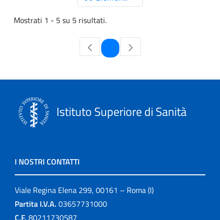
Mostrati 1 - 5 su 5 risultati.
Pagina
1
Istituto Superiore di Sanità
I NOSTRI CONTATTI
Viale Regina Elena 299, 00161 – Roma (I)
Partita I.V.A.
03657731000
C.F.
80211730587