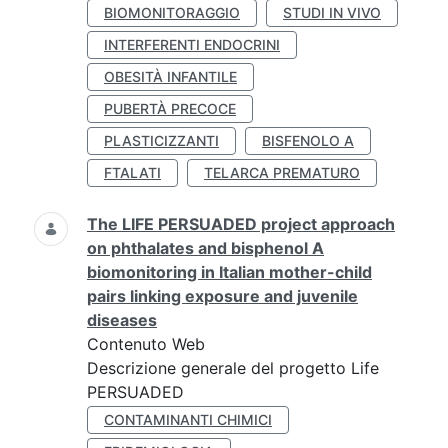
BIOMONITORAGGIO
STUDI IN VIVO
INTERFERENTI ENDOCRINI
OBESITÀ INFANTILE
PUBERTÀ PRECOCE
PLASTICIZZANTI
BISFENOLO A
FTALATI
TELARCA PREMATURO
The LIFE PERSUADED project approach
on phthalates and bisphenol A
biomonitoring in Italian mother-child
pairs linking exposure and juvenile
diseases
Contenuto Web
Descrizione generale del progetto Life
PERSUADED
CONTAMINANTI CHIMICI