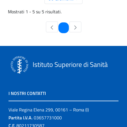
Mostrati 1 - 5 su 5 risultati.
Pagina
1
Istituto Superiore di Sanità
I NOSTRI CONTATTI
Viale Regina Elena 299, 00161 – Roma (I)
Partita I.V.A.
03657731000
C.F.
80211730587