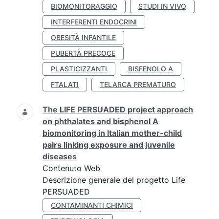
BIOMONITORAGGIO
STUDI IN VIVO
INTERFERENTI ENDOCRINI
OBESITÀ INFANTILE
PUBERTÀ PRECOCE
PLASTICIZZANTI
BISFENOLO A
FTALATI
TELARCA PREMATURO
The LIFE PERSUADED project approach
on phthalates and bisphenol A
biomonitoring in Italian mother-child
pairs linking exposure and juvenile
diseases
Contenuto Web
Descrizione generale del progetto Life
PERSUADED
CONTAMINANTI CHIMICI