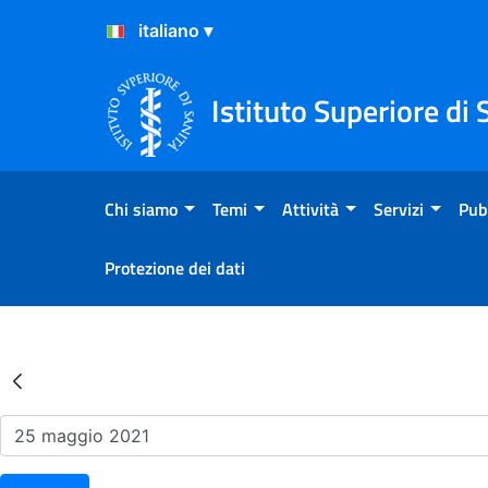
Salta al Contenuto
Salta al Footer
Istituto Superiore di 
Chi siamo
Temi
Attività
Servizi
Pub
Protezione dei dati
Risultati della Ricerca - Ev