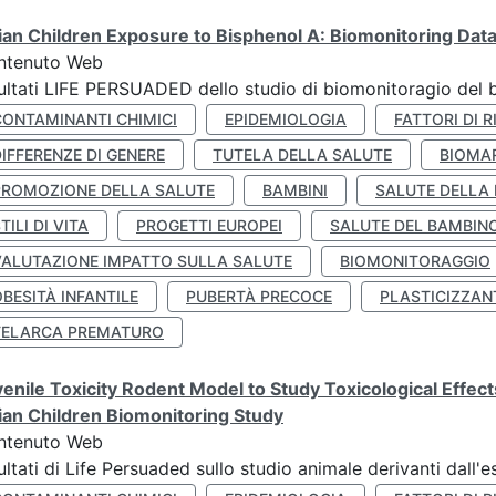
lian Children Exposure to Bisphenol A: Biomonitoring Da
ntenuto Web
ultati LIFE PERSUADED dello studio di biomonitoragio del 
CONTAMINANTI CHIMICI
EPIDEMIOLOGIA
FATTORI DI R
IFFERENZE DI GENERE
TUTELA DELLA SALUTE
BIOMA
PROMOZIONE DELLA SALUTE
BAMBINI
SALUTE DELLA
TILI DI VITA
PROGETTI EUROPEI
SALUTE DEL BAMBIN
VALUTAZIONE IMPATTO SULLA SALUTE
BIOMONITORAGGIO
BESITÀ INFANTILE
PUBERTÀ PRECOCE
PLASTICIZZAN
TELARCA PREMATURO
enile Toxicity Rodent Model to Study Toxicological Effec
lian Children Biomonitoring Study
ntenuto Web
ultati di Life Persuaded sullo studio animale derivanti dall'