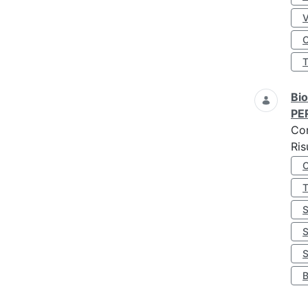
O
Bio
PE
Co
Ris
S