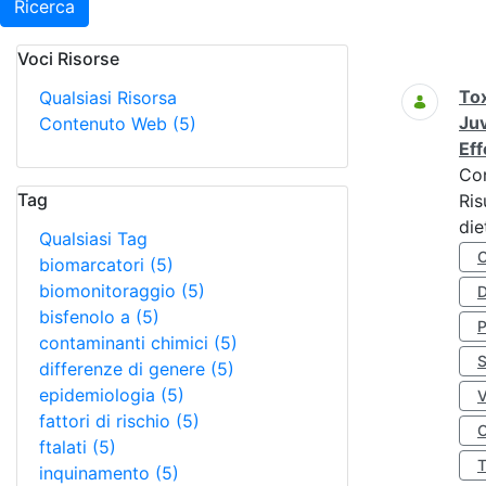
Ricerca
Voci Risorse
Ricerca
Tox
Qualsiasi Risorsa
Juv
Contenuto Web
(5)
Eff
Co
Tag
Ris
die
Qualsiasi Tag
biomarcatori
(5)
biomonitoraggio
(5)
D
bisfenolo a
(5)
contaminanti chimici
(5)
S
differenze di genere
(5)
epidemiologia
(5)
fattori di rischio
(5)
O
ftalati
(5)
inquinamento
(5)