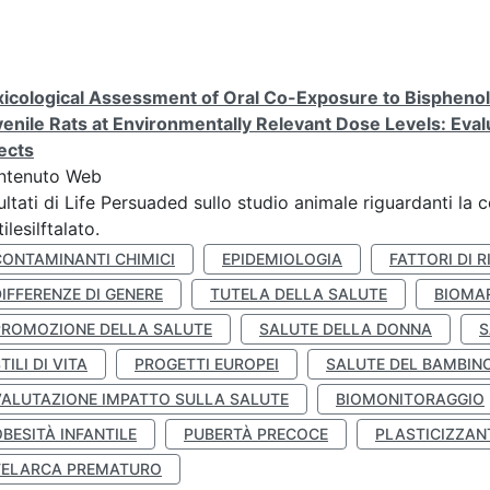
icological Assessment of Oral Co-Exposure to Bisphenol 
enile Rats at Environmentally Relevant Dose Levels: Evalu
ects
ntenuto Web
ultati di Life Persuaded sullo studio animale riguardanti la 
tilesilftalato.
CONTAMINANTI CHIMICI
EPIDEMIOLOGIA
FATTORI DI R
IFFERENZE DI GENERE
TUTELA DELLA SALUTE
BIOMA
PROMOZIONE DELLA SALUTE
SALUTE DELLA DONNA
S
TILI DI VITA
PROGETTI EUROPEI
SALUTE DEL BAMBIN
VALUTAZIONE IMPATTO SULLA SALUTE
BIOMONITORAGGIO
BESITÀ INFANTILE
PUBERTÀ PRECOCE
PLASTICIZZAN
TELARCA PREMATURO