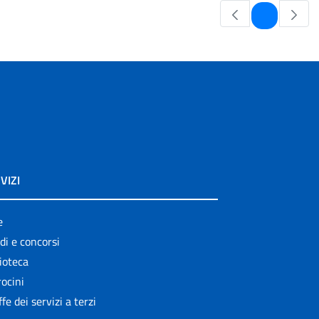
Pagina
1
VIZI
e
di e concorsi
ioteca
ocini
ffe dei servizi a terzi