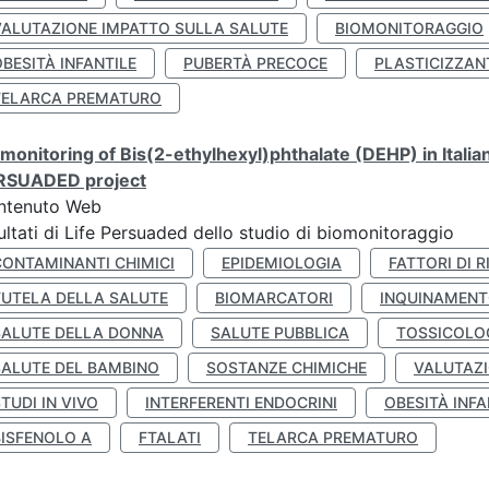
VALUTAZIONE IMPATTO SULLA SALUTE
BIOMONITORAGGIO
BESITÀ INFANTILE
PUBERTÀ PRECOCE
PLASTICIZZAN
TELARCA PREMATURO
monitoring of Bis(2-ethylhexyl)phthalate (DEHP) in Italia
RSUADED project
ntenuto Web
ultati di Life Persuaded dello studio di biomonitoraggio
CONTAMINANTI CHIMICI
EPIDEMIOLOGIA
FATTORI DI R
TUTELA DELLA SALUTE
BIOMARCATORI
INQUINAMEN
SALUTE DELLA DONNA
SALUTE PUBBLICA
TOSSICOLO
SALUTE DEL BAMBINO
SOSTANZE CHIMICHE
VALUTAZI
TUDI IN VIVO
INTERFERENTI ENDOCRINI
OBESITÀ INFA
BISFENOLO A
FTALATI
TELARCA PREMATURO