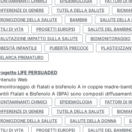
CONTAMINANTI CHIMICI
EPIDEMIOLOGIA
FATTORI DI R
IFFERENZE DI GENERE
TUTELA DELLA SALUTE
BIOMA
PROMOZIONE DELLA SALUTE
BAMBINI
SALUTE DELLA
TILI DI VITA
PROGETTI EUROPEI
SALUTE DEL BAMBIN
VALUTAZIONE IMPATTO SULLA SALUTE
BIOMONITORAGGIO
BESITÀ INFANTILE
PUBERTÀ PRECOCE
PLASTICIZZAN
TELARCA PREMATURO
 progetto LIFE PERSUADED
ntenuto Web
monitoraggio di ftalati e bisfenolo A in coppie madre-bamb
antili Ftalati e Bisfenolo A (BPA) sono composti diffusamente 
CONTAMINANTI CHIMICI
EPIDEMIOLOGIA
FATTORI DI R
IFFERENZE DI GENERE
TUTELA DELLA SALUTE
BIOMA
PROMOZIONE DELLA SALUTE
SALUTE DELLA DONNA
S
TILI DI VITA
PROGETTI EUROPEI
SALUTE DEL BAMBIN