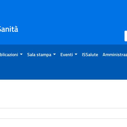
Sanità
blicazioni
Sala stampa
Eventi
ISSalute
Amministraz
enti