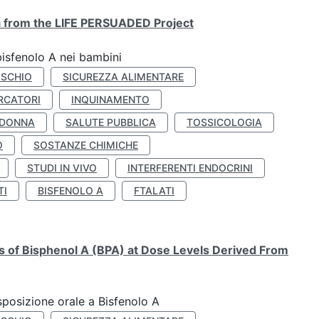
ta from the LIFE PERSUADED Project
bisfenolo A nei bambini
ISCHIO
SICUREZZA ALIMENTARE
RCATORI
INQUINAMENTO
 DONNA
SALUTE PUBBLICA
TOSSICOLOGIA
O
SOSTANZE CHIMICHE
STUDI IN VIVO
INTERFERENTI ENDOCRINI
TI
BISFENOLO A
FTALATI
ts of Bisphenol A (BPA) at Dose Levels Derived From
esposizione orale a Bisfenolo A