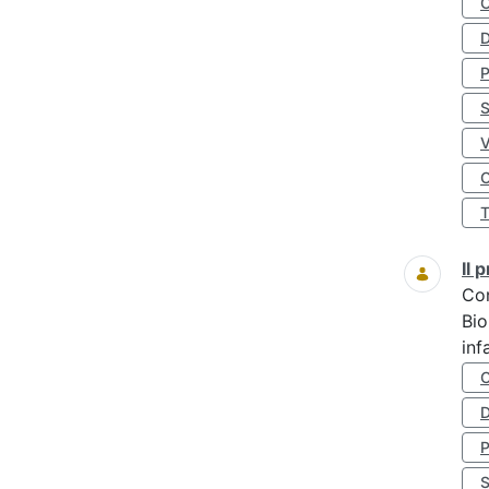
D
S
O
Il
Co
Bio
inf
D
S