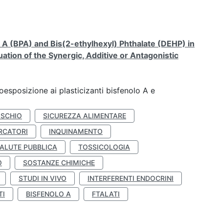
A (BPA) and Bis(2-ethylhexyl) Phthalate (DEHP) in
ation of the Synergic, Additive or Antagonistic
coesposizione ai plasticizanti bisfenolo A e
ISCHIO
SICUREZZA ALIMENTARE
RCATORI
INQUINAMENTO
ALUTE PUBBLICA
TOSSICOLOGIA
O
SOSTANZE CHIMICHE
STUDI IN VIVO
INTERFERENTI ENDOCRINI
TI
BISFENOLO A
FTALATI