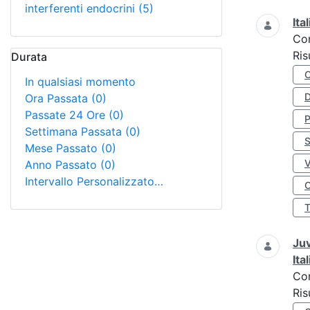
interferenti endocrini
(5)
Ita
Co
Ris
Durata
In qualsiasi momento
D
Ora Passata
(0)
Passate 24 Ore
(0)
Settimana Passata
(0)
S
Mese Passato
(0)
Anno Passato
(0)
Intervallo Personalizzato…
O
Juv
Ita
Co
Ris