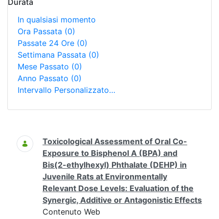
Durata
In qualsiasi momento
Ora Passata
(0)
Passate 24 Ore
(0)
Settimana Passata
(0)
Mese Passato
(0)
Anno Passato
(0)
Intervallo Personalizzato…
Ricerca
Toxicological Assessment of Oral Co-
Exposure to Bisphenol A (BPA) and
Bis(2-ethylhexyl) Phthalate (DEHP) in
Juvenile Rats at Environmentally
Relevant Dose Levels: Evaluation of the
Synergic, Additive or Antagonistic Effects
Contenuto Web