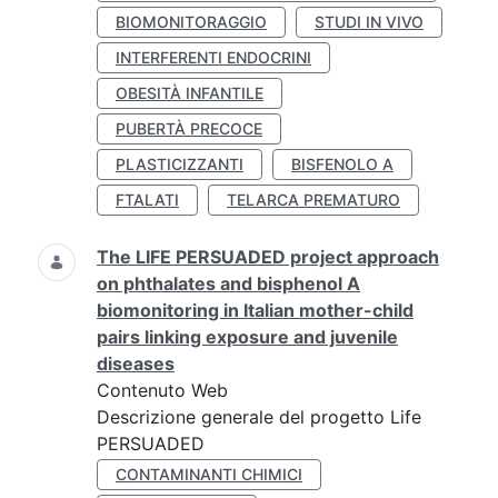
BIOMONITORAGGIO
STUDI IN VIVO
INTERFERENTI ENDOCRINI
OBESITÀ INFANTILE
PUBERTÀ PRECOCE
PLASTICIZZANTI
BISFENOLO A
FTALATI
TELARCA PREMATURO
The LIFE PERSUADED project approach
on phthalates and bisphenol A
biomonitoring in Italian mother-child
pairs linking exposure and juvenile
diseases
Contenuto Web
Descrizione generale del progetto Life
PERSUADED
CONTAMINANTI CHIMICI