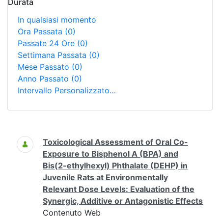
Durata
In qualsiasi momento
Ora Passata
(0)
Passate 24 Ore
(0)
Settimana Passata
(0)
Mese Passato
(0)
Anno Passato
(0)
Intervallo Personalizzato…
Ricerca
Toxicological Assessment of Oral Co-
Exposure to Bisphenol A (BPA) and
Bis(2-ethylhexyl) Phthalate (DEHP) in
Juvenile Rats at Environmentally
Relevant Dose Levels: Evaluation of the
Synergic, Additive or Antagonistic Effects
Contenuto Web