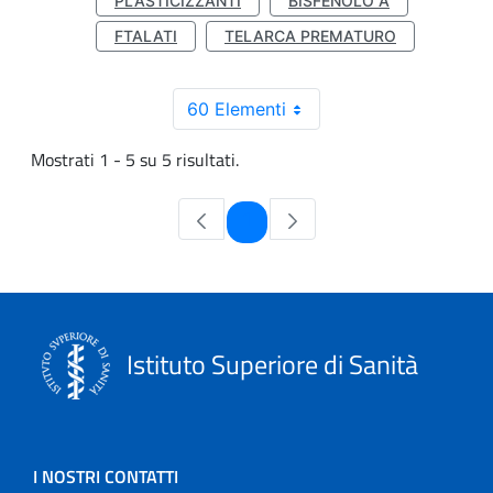
PLASTICIZZANTI
BISFENOLO A
FTALATI
TELARCA PREMATURO
60 Elementi
Mostrati 1 - 5 su 5 risultati.
Pagina
1
Istituto Superiore di Sanità
I NOSTRI CONTATTI