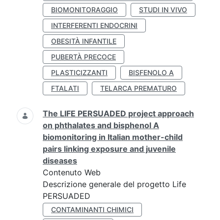
BIOMONITORAGGIO
STUDI IN VIVO
INTERFERENTI ENDOCRINI
OBESITÀ INFANTILE
PUBERTÀ PRECOCE
PLASTICIZZANTI
BISFENOLO A
FTALATI
TELARCA PREMATURO
The LIFE PERSUADED project approach
on phthalates and bisphenol A
biomonitoring in Italian mother-child
pairs linking exposure and juvenile
diseases
Contenuto Web
Descrizione generale del progetto Life
PERSUADED
CONTAMINANTI CHIMICI