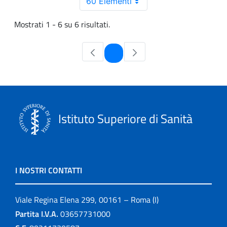
60 Elementi
Mostrati 1 - 6 su 6 risultati.
Pagina
1
Istituto Superiore di Sanità
I NOSTRI CONTATTI
Viale Regina Elena 299, 00161 – Roma (I)
Partita I.V.A.
03657731000