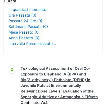
Durata
In qualsiasi momento
Ora Passata
(0)
Passate 24 Ore
(0)
Settimana Passata
(0)
Mese Passato
(0)
Anno Passato
(0)
Intervallo Personalizzato…
Ricerca
Toxicological Assessment of Oral Co-
Exposure to Bisphenol A (BPA) and
Bis(2-ethylhexyl) Phthalate (DEHP) in
Juvenile Rats at Environmentally
Relevant Dose Levels: Evaluation of the
Synergic, Additive or Antagonistic Effects
Contenuto Web