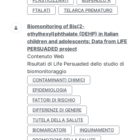
PLASTICIZZANTI
BISFENOLO A
FTALATI
TELARCA PREMATURO
Biomonitoring of Bis(2-
ethylhexyl)phthalate (DEHP) in Italian
children and adolescents: Data from LIFE
PERSUADED project
Contenuto Web
Risultati di Life Persuaded dello studio di
biomonitoraggio
CONTAMINANTI CHIMICI
EPIDEMIOLOGIA
FATTORI DI RISCHIO
DIFFERENZE DI GENERE
TUTELA DELLA SALUTE
BIOMARCATORI
INQUINAMENTO
PROMOZIONE DELLA SALUTE