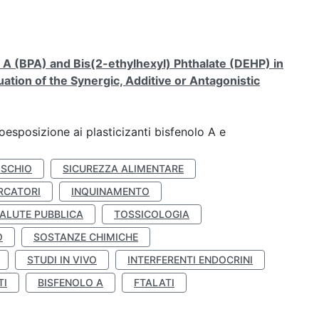
A (BPA) and Bis(2-ethylhexyl) Phthalate (DEHP) in
ation of the Synergic, Additive or Antagonistic
coesposizione ai plasticizanti bisfenolo A e
ISCHIO
SICUREZZA ALIMENTARE
RCATORI
INQUINAMENTO
ALUTE PUBBLICA
TOSSICOLOGIA
O
SOSTANZE CHIMICHE
STUDI IN VIVO
INTERFERENTI ENDOCRINI
TI
BISFENOLO A
FTALATI