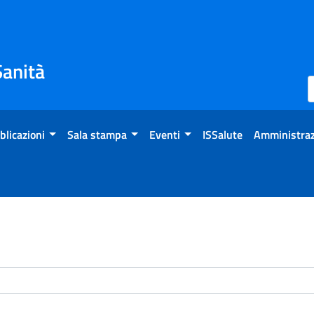
Sanità
blicazioni
Sala stampa
Eventi
ISSalute
Amministraz
enti