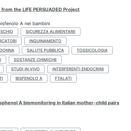
ta from the LIFE PERSUADED Project
bisfenolo A nei bambini
ISCHIO
SICUREZZA ALIMENTARE
RCATORI
INQUINAMENTO
 DONNA
SALUTE PUBBLICA
TOSSICOLOGIA
O
SOSTANZE CHIMICHE
STUDI IN VIVO
INTERFERENTI ENDOCRINI
TI
BISFENOLO A
FTALATI
henol A biomonitoring in Italian mother-child pairs