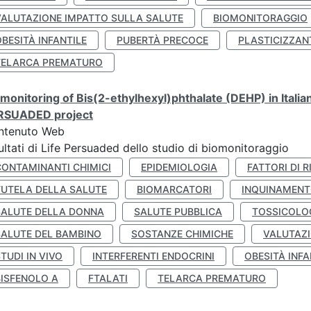
VALUTAZIONE IMPATTO SULLA SALUTE
BIOMONITORAGGIO
BESITÀ INFANTILE
PUBERTÀ PRECOCE
PLASTICIZZAN
TELARCA PREMATURO
monitoring of Bis(2-ethylhexyl)phthalate (DEHP) in Italia
RSUADED project
ntenuto Web
ultati di Life Persuaded dello studio di biomonitoraggio
CONTAMINANTI CHIMICI
EPIDEMIOLOGIA
FATTORI DI R
TUTELA DELLA SALUTE
BIOMARCATORI
INQUINAMEN
SALUTE DELLA DONNA
SALUTE PUBBLICA
TOSSICOLO
SALUTE DEL BAMBINO
SOSTANZE CHIMICHE
VALUTAZI
TUDI IN VIVO
INTERFERENTI ENDOCRINI
OBESITÀ INFA
BISFENOLO A
FTALATI
TELARCA PREMATURO