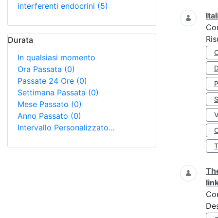
interferenti endocrini
(5)
Ita
Co
Ris
Durata
In qualsiasi momento
D
Ora Passata
(0)
Passate 24 Ore
(0)
Settimana Passata
(0)
S
Mese Passato
(0)
Anno Passato
(0)
Intervallo Personalizzato…
O
The
lin
Co
Des