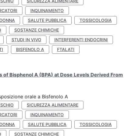
ISCHIO
SICUREZZA ALIMENTARE
RCATORI
INQUINAMENTO
 DONNA
SALUTE PUBBLICA
TOSSICOLOGIA
O
SOSTANZE CHIMICHE
STUDI IN VIVO
INTERFERENTI ENDOCRINI
TI
BISFENOLO A
FTALATI
ts of Bisphenol A (BPA) at Dose Levels Derived From
esposizione orale a Bisfenolo A
ISCHIO
SICUREZZA ALIMENTARE
RCATORI
INQUINAMENTO
 DONNA
SALUTE PUBBLICA
TOSSICOLOGIA
O
SOSTANZE CHIMICHE