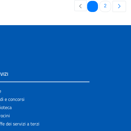
Pagina
Pagina
1
2
VIZI
e
di e concorsi
ioteca
ocini
ffe dei servizi a terzi