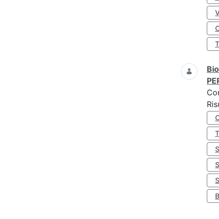
O
Bio
PE
Co
Ris
S