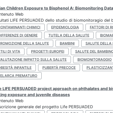
lian Children Exposure to Bisphenol A: Biomonitoring Da
ntenuto Web
ultati LIFE PERSUADED dello studio di biomonitoragio del 
CONTAMINANTI CHIMICI
EPIDEMIOLOGIA
FATTORI DI R
IFFERENZE DI GENERE
TUTELA DELLA SALUTE
BIOMA
PROMOZIONE DELLA SALUTE
BAMBINI
SALUTE DELLA
TILI DI VITA
PROGETTI EUROPEI
SALUTE DEL BAMBIN
VALUTAZIONE IMPATTO SULLA SALUTE
BIOMONITORAGGIO
BESITÀ INFANTILE
PUBERTÀ PRECOCE
PLASTICIZZAN
TELARCA PREMATURO
 LIFE PERSUADED project approach on phthalates and bisp
king exposure and juvenile diseases
ntenuto Web
crizione generale del progetto Life PERSUADED