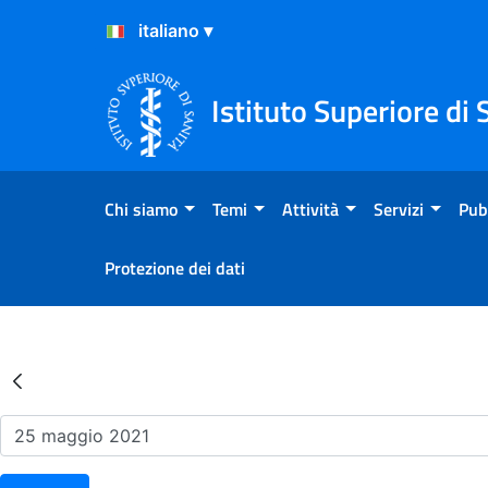
Salta al Contenuto
Salta al Footer
Istituto Superiore di 
Chi siamo
Temi
Attività
Servizi
Pub
Protezione dei dati
Risultati della Ricerca - Ev