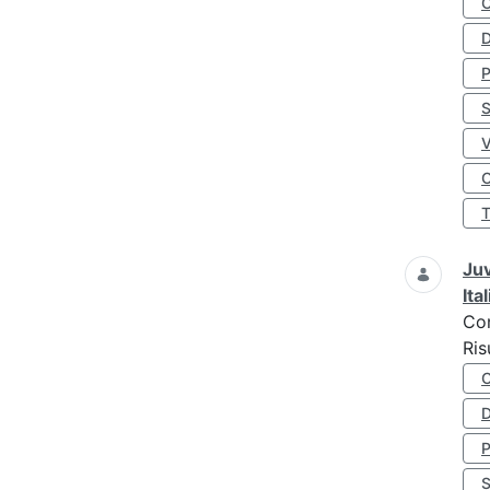
D
S
O
Juv
Ita
Co
Ris
D
S