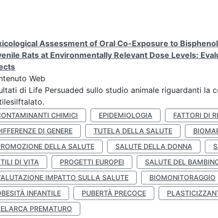
icological Assessment of Oral Co-Exposure to Bisphenol 
enile Rats at Environmentally Relevant Dose Levels: Evalu
ects
ntenuto Web
ultati di Life Persuaded sullo studio animale riguardanti la 
tilesilftalato.
CONTAMINANTI CHIMICI
EPIDEMIOLOGIA
FATTORI DI R
IFFERENZE DI GENERE
TUTELA DELLA SALUTE
BIOMA
PROMOZIONE DELLA SALUTE
SALUTE DELLA DONNA
S
TILI DI VITA
PROGETTI EUROPEI
SALUTE DEL BAMBIN
VALUTAZIONE IMPATTO SULLA SALUTE
BIOMONITORAGGIO
BESITÀ INFANTILE
PUBERTÀ PRECOCE
PLASTICIZZAN
TELARCA PREMATURO