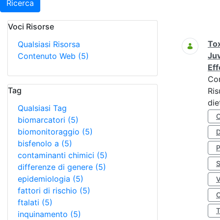
Ricerca
Voci Risorse
Ricerca
Tox
Qualsiasi Risorsa
Juv
Contenuto Web
(5)
Eff
Co
Tag
Ris
die
Qualsiasi Tag
biomarcatori
(5)
biomonitoraggio
(5)
D
bisfenolo a
(5)
contaminanti chimici
(5)
S
differenze di genere
(5)
epidemiologia
(5)
fattori di rischio
(5)
O
ftalati
(5)
inquinamento
(5)