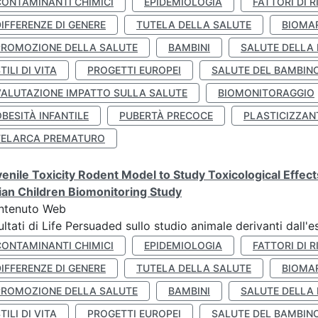
CONTAMINANTI CHIMICI
EPIDEMIOLOGIA
FATTORI DI R
IFFERENZE DI GENERE
TUTELA DELLA SALUTE
BIOMA
PROMOZIONE DELLA SALUTE
BAMBINI
SALUTE DELLA
TILI DI VITA
PROGETTI EUROPEI
SALUTE DEL BAMBIN
VALUTAZIONE IMPATTO SULLA SALUTE
BIOMONITORAGGIO
BESITÀ INFANTILE
PUBERTÀ PRECOCE
PLASTICIZZAN
TELARCA PREMATURO
enile Toxicity Rodent Model to Study Toxicological Effec
lian Children Biomonitoring Study
ntenuto Web
ultati di Life Persuaded sullo studio animale derivanti dall'
CONTAMINANTI CHIMICI
EPIDEMIOLOGIA
FATTORI DI R
IFFERENZE DI GENERE
TUTELA DELLA SALUTE
BIOMA
PROMOZIONE DELLA SALUTE
BAMBINI
SALUTE DELLA
TILI DI VITA
PROGETTI EUROPEI
SALUTE DEL BAMBIN