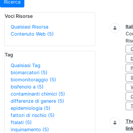
Ricerca
Voci Risorse
Ricerca
Ita
Qualsiasi Risorsa
Co
Contenuto Web
(5)
Ris
Tag
D
Qualsiasi Tag
biomarcatori
(5)
S
biomonitoraggio
(5)
bisfenolo a
(5)
contaminanti chimici
(5)
O
differenze di genere
(5)
epidemiologia
(5)
fattori di rischio
(5)
The
ftalati
(5)
lin
inquinamento
(5)