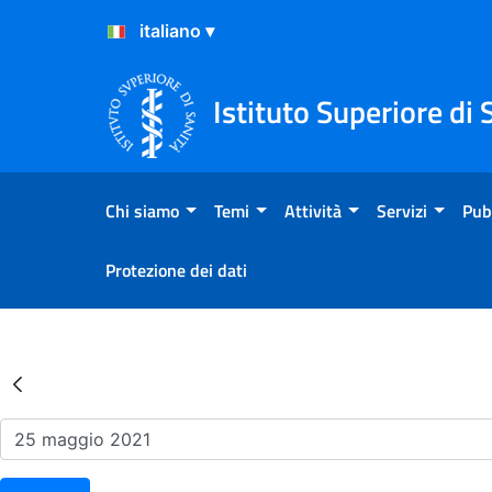
Salta al Contenuto
Salta al Footer
Istituto Superiore di 
Chi siamo
Temi
Attività
Servizi
Pub
Protezione dei dati
Risultati della Ricerca - Ev