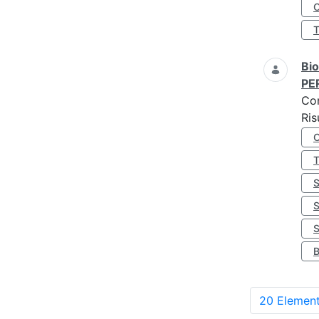
O
Bio
PE
Co
Ris
S
20 Element