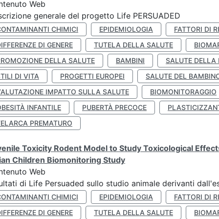
ntenuto Web
crizione generale del progetto Life PERSUADED
CONTAMINANTI CHIMICI
EPIDEMIOLOGIA
FATTORI DI R
IFFERENZE DI GENERE
TUTELA DELLA SALUTE
BIOMA
PROMOZIONE DELLA SALUTE
BAMBINI
SALUTE DELLA
TILI DI VITA
PROGETTI EUROPEI
SALUTE DEL BAMBIN
VALUTAZIONE IMPATTO SULLA SALUTE
BIOMONITORAGGIO
BESITÀ INFANTILE
PUBERTÀ PRECOCE
PLASTICIZZAN
TELARCA PREMATURO
enile Toxicity Rodent Model to Study Toxicological Effec
lian Children Biomonitoring Study
ntenuto Web
ultati di Life Persuaded sullo studio animale derivanti dall'
CONTAMINANTI CHIMICI
EPIDEMIOLOGIA
FATTORI DI R
IFFERENZE DI GENERE
TUTELA DELLA SALUTE
BIOMA