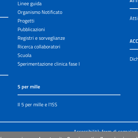
ATT
Linee guida
Organismo Notificato
Atti
Progetti
Pubblicazioni
Registri e sorveglianze
ACC
Ricerca collaboratori
Scuola
Dich
Sperimentazione clinica fase I
5 per mille
Il 5 per mille e l'ISS
Accessibilità: form di segnalaz