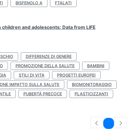
TI
BISFENOLO A
FTALATI
n children and adolescents: Data from LIFE
ISCHIO
DIFFERENZE DI GENERE
TO
PROMOZIONE DELLA SALUTE
BAMBINI
GIA
STILI DI VITA
PROGETTI EUROPEI
ONE IMPATTO SULLA SALUTE
BIOMONITORAGGIO
NTILE
PUBERTÀ PRECOCE
PLASTICIZZANTI
Pagina
1