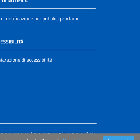
I DI NOTIFICA
 di notificazione per pubblici proclami
ESSIBILITÀ
iarazione di accessibilità
ione di prima istanza per questa pagina
|
Note