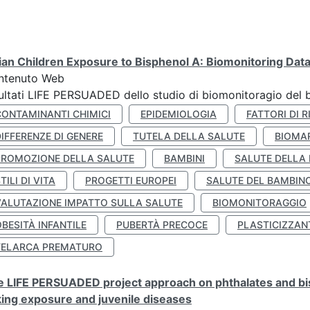
lian Children Exposure to Bisphenol A: Biomonitoring Da
ntenuto Web
ultati LIFE PERSUADED dello studio di biomonitoragio del 
CONTAMINANTI CHIMICI
EPIDEMIOLOGIA
FATTORI DI R
IFFERENZE DI GENERE
TUTELA DELLA SALUTE
BIOMA
PROMOZIONE DELLA SALUTE
BAMBINI
SALUTE DELLA
TILI DI VITA
PROGETTI EUROPEI
SALUTE DEL BAMBIN
VALUTAZIONE IMPATTO SULLA SALUTE
BIOMONITORAGGIO
BESITÀ INFANTILE
PUBERTÀ PRECOCE
PLASTICIZZAN
TELARCA PREMATURO
 LIFE PERSUADED project approach on phthalates and bisp
king exposure and juvenile diseases