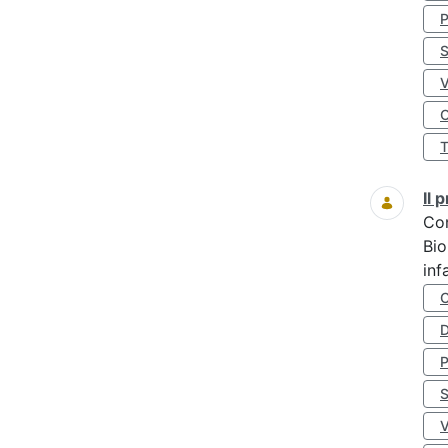
S
O
Il
Co
Bio
inf
D
S