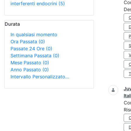
Co
interferenti endocrini
(5)
Des
Durata
D
In qualsiasi momento
Ora Passata
(0)
S
Passate 24 Ore
(0)
Settimana Passata
(0)
Mese Passato
(0)
O
Anno Passato
(0)
Intervallo Personalizzato…
Juv
Ita
Co
Ris
D