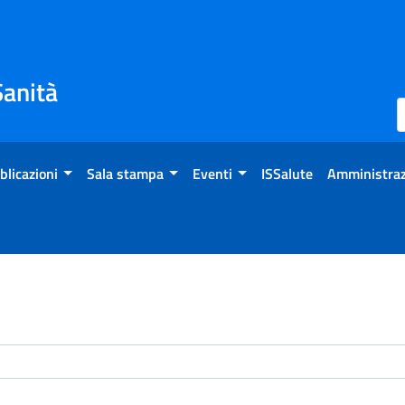
Sanità
blicazioni
Sala stampa
Eventi
ISSalute
Amministraz
enti