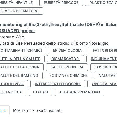
BESITÀ INFANTILE
PUBERTÀ PRECOCE
PLASTICIZZAN
TELARCA PREMATURO
monitoring of Bis(2-ethylhexyl)phthalate (DEHP) in Italia
RSUADED project
ntenuto Web
ultati di Life Persuaded dello studio di biomonitoraggio
CONTAMINANTI CHIMICI
EPIDEMIOLOGIA
FATTORI DI R
TUTELA DELLA SALUTE
BIOMARCATORI
INQUINAMEN
SALUTE DELLA DONNA
SALUTE PUBBLICA
TOSSICOLO
SALUTE DEL BAMBINO
SOSTANZE CHIMICHE
VALUTAZI
TUDI IN VIVO
INTERFERENTI ENDOCRINI
OBESITÀ INFA
BISFENOLO A
FTALATI
TELARCA PREMATURO
Mostrati 1 - 5 su 5 risultati.
i