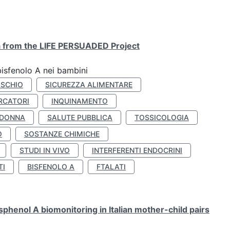
ta from the LIFE PERSUADED Project
bisfenolo A nei bambini
ISCHIO
SICUREZZA ALIMENTARE
RCATORI
INQUINAMENTO
 DONNA
SALUTE PUBBLICA
TOSSICOLOGIA
O
SOSTANZE CHIMICHE
STUDI IN VIVO
INTERFERENTI ENDOCRINI
TI
BISFENOLO A
FTALATI
henol A biomonitoring in Italian mother-child pairs