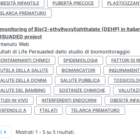
BESITÀ INFANTILE
PUBERTÀ PRECOCE
PLASTICIZZAN
TELARCA PREMATURO
monitoring of Bis(2-ethylhexyl)phthalate (DEHP) in Italia
RSUADED project
ntenuto Web
ultati di Life Persuaded dello studio di biomonitoraggio
CONTAMINANTI CHIMICI
EPIDEMIOLOGIA
FATTORI DI R
TUTELA DELLA SALUTE
BIOMARCATORI
INQUINAMEN
SALUTE DELLA DONNA
SALUTE PUBBLICA
TOSSICOLO
SALUTE DEL BAMBINO
SOSTANZE CHIMICHE
VALUTAZI
TUDI IN VIVO
INTERFERENTI ENDOCRINI
OBESITÀ INFA
BISFENOLO A
FTALATI
TELARCA PREMATURO
Mostrati 1 - 5 su 5 risultati.
i