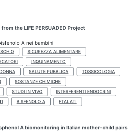
ta from the LIFE PERSUADED Project
bisfenolo A nei bambini
ISCHIO
SICUREZZA ALIMENTARE
RCATORI
INQUINAMENTO
 DONNA
SALUTE PUBBLICA
TOSSICOLOGIA
O
SOSTANZE CHIMICHE
STUDI IN VIVO
INTERFERENTI ENDOCRINI
TI
BISFENOLO A
FTALATI
henol A biomonitoring in Italian mother-child pairs