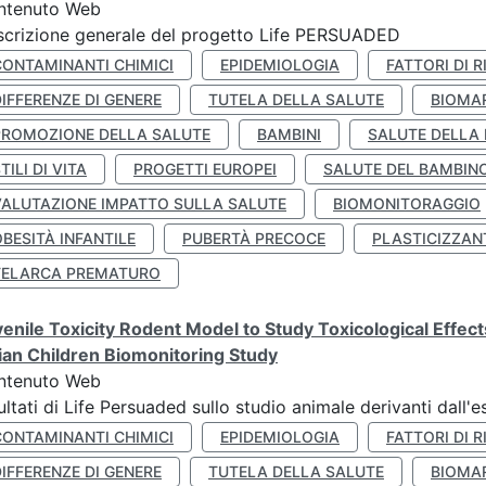
ntenuto Web
crizione generale del progetto Life PERSUADED
CONTAMINANTI CHIMICI
EPIDEMIOLOGIA
FATTORI DI R
IFFERENZE DI GENERE
TUTELA DELLA SALUTE
BIOMA
PROMOZIONE DELLA SALUTE
BAMBINI
SALUTE DELLA
TILI DI VITA
PROGETTI EUROPEI
SALUTE DEL BAMBIN
VALUTAZIONE IMPATTO SULLA SALUTE
BIOMONITORAGGIO
BESITÀ INFANTILE
PUBERTÀ PRECOCE
PLASTICIZZAN
TELARCA PREMATURO
enile Toxicity Rodent Model to Study Toxicological Effec
lian Children Biomonitoring Study
ntenuto Web
ultati di Life Persuaded sullo studio animale derivanti dall'
CONTAMINANTI CHIMICI
EPIDEMIOLOGIA
FATTORI DI R
IFFERENZE DI GENERE
TUTELA DELLA SALUTE
BIOMA