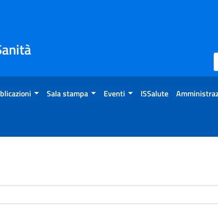
Sanità
blicazioni
Sala stampa
Eventi
ISSalute
Amministraz
enti