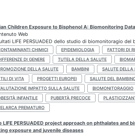
lian Children Exposure to Bisphenol A: Biomonitoring Da
ntenuto Web
ultati LIFE PERSUADED dello studio di biomonitoragio del 
CONTAMINANTI CHIMICI
EPIDEMIOLOGIA
FATTORI DI R
IFFERENZE DI GENERE
TUTELA DELLA SALUTE
BIOMA
PROMOZIONE DELLA SALUTE
BAMBINI
SALUTE DELLA
TILI DI VITA
PROGETTI EUROPEI
SALUTE DEL BAMBIN
VALUTAZIONE IMPATTO SULLA SALUTE
BIOMONITORAGGIO
BESITÀ INFANTILE
PUBERTÀ PRECOCE
PLASTICIZZAN
TELARCA PREMATURO
 LIFE PERSUADED project approach on phthalates and bisp
king exposure and juvenile diseases