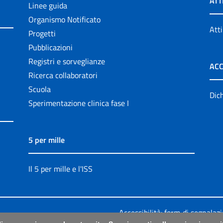
ATT
Linee guida
Organismo Notificato
Atti
Progetti
Pubblicazioni
Registri e sorveglianze
ACC
Ricerca collaboratori
Scuola
Dich
Sperimentazione clinica fase I
5 per mille
Il 5 per mille e l'ISS
Accessibilità: form di segnalaz