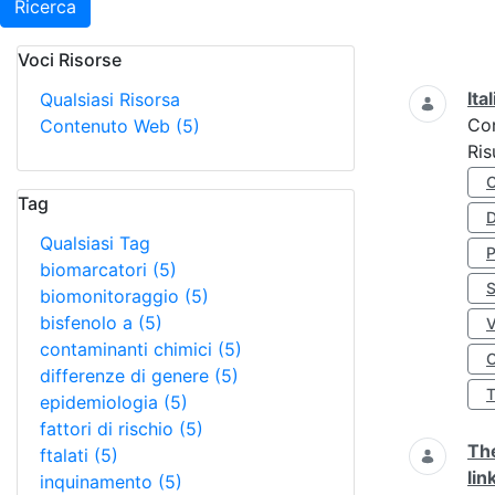
Ricerca
Voci Risorse
Ricerca
Ita
Qualsiasi Risorsa
Co
Contenuto Web
(5)
Ris
Tag
D
Qualsiasi Tag
biomarcatori
(5)
S
biomonitoraggio
(5)
bisfenolo a
(5)
contaminanti chimici
(5)
O
differenze di genere
(5)
epidemiologia
(5)
fattori di rischio
(5)
The
ftalati
(5)
lin
inquinamento
(5)