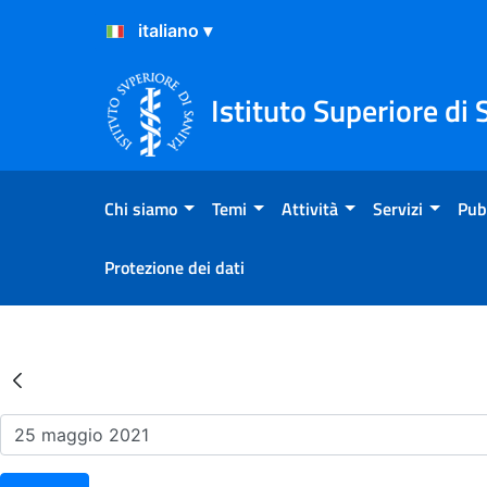
Salta al Contenuto
Salta al Footer
Istituto Superiore di 
Chi siamo
Temi
Attività
Servizi
Pub
Protezione dei dati
Risultati della Ricerca - Ev