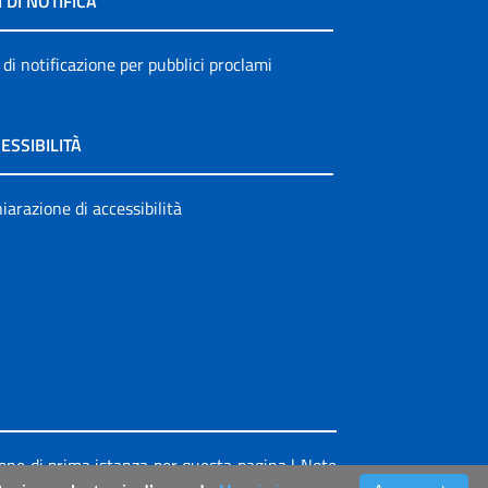
I DI NOTIFICA
 di notificazione per pubblici proclami
ESSIBILITÀ
iarazione di accessibilità
ione di prima istanza per questa pagina
|
Note