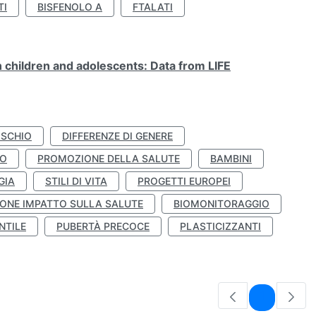
TI
BISFENOLO A
FTALATI
n children and adolescents: Data from LIFE
ISCHIO
DIFFERENZE DI GENERE
TO
PROMOZIONE DELLA SALUTE
BAMBINI
GIA
STILI DI VITA
PROGETTI EUROPEI
ONE IMPATTO SULLA SALUTE
BIOMONITORAGGIO
NTILE
PUBERTÀ PRECOCE
PLASTICIZZANTI
Pagina
1