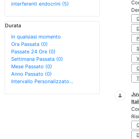
Co
interferenti endocrini
(5)
Des
Durata
D
In qualsiasi momento
Ora Passata
(0)
S
Passate 24 Ore
(0)
Settimana Passata
(0)
Mese Passato
(0)
O
Anno Passato
(0)
Intervallo Personalizzato…
Juv
Ita
Co
Ris
D