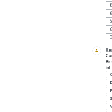
S
O
Il
Co
Bio
inf
D
S