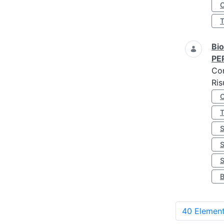
O
Bio
PE
Co
Ris
S
40 Element