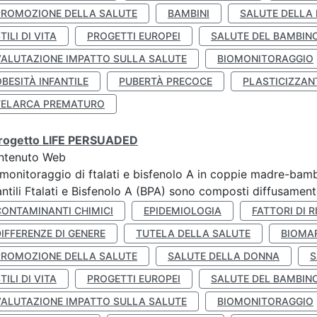
PROMOZIONE DELLA SALUTE
BAMBINI
SALUTE DELLA
TILI DI VITA
PROGETTI EUROPEI
SALUTE DEL BAMBIN
VALUTAZIONE IMPATTO SULLA SALUTE
BIOMONITORAGGIO
BESITÀ INFANTILE
PUBERTÀ PRECOCE
PLASTICIZZAN
TELARCA PREMATURO
 progetto LIFE PERSUADED
ntenuto Web
monitoraggio di ftalati e bisfenolo A in coppie madre-bamb
antili Ftalati e Bisfenolo A (BPA) sono composti diffusamente 
CONTAMINANTI CHIMICI
EPIDEMIOLOGIA
FATTORI DI R
IFFERENZE DI GENERE
TUTELA DELLA SALUTE
BIOMA
PROMOZIONE DELLA SALUTE
SALUTE DELLA DONNA
S
TILI DI VITA
PROGETTI EUROPEI
SALUTE DEL BAMBIN
VALUTAZIONE IMPATTO SULLA SALUTE
BIOMONITORAGGIO