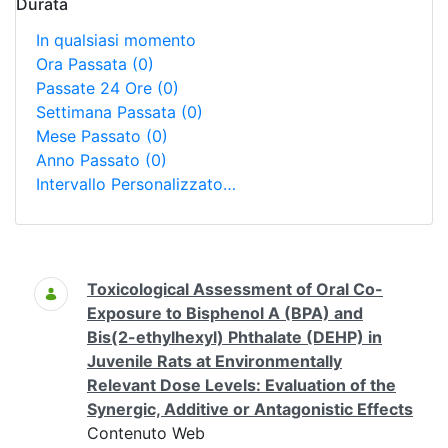
Durata
In qualsiasi momento
Ora Passata
(0)
Passate 24 Ore
(0)
Settimana Passata
(0)
Mese Passato
(0)
Anno Passato
(0)
Intervallo Personalizzato…
Ricerca
Toxicological Assessment of Oral Co-
Exposure to Bisphenol A (BPA) and
Bis(2-ethylhexyl) Phthalate (DEHP) in
Juvenile Rats at Environmentally
Relevant Dose Levels: Evaluation of the
Synergic, Additive or Antagonistic Effects
Contenuto Web