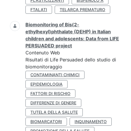
PLASTICIZZANTI
BISFENOLO A
FTALATI
TELARCA PREMATURO
Biomonitoring of Bis(2-
ethylhexyl)phthalate (DEHP) in Italian
children and adolescents: Data from LIFE
PERSUADED project
Contenuto Web
Risultati di Life Persuaded dello studio di
biomonitoraggio
CONTAMINANTI CHIMICI
EPIDEMIOLOGIA
FATTORI DI RISCHIO
DIFFERENZE DI GENERE
TUTELA DELLA SALUTE
BIOMARCATORI
INQUINAMENTO
PROMOZIONE DELLA SALUTE