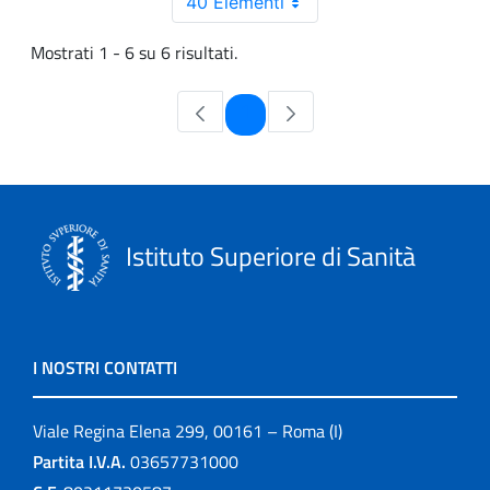
40 Elementi
Mostrati 1 - 6 su 6 risultati.
Pagina
1
Istituto Superiore di Sanità
I NOSTRI CONTATTI
Viale Regina Elena 299, 00161 – Roma (I)
Partita I.V.A.
03657731000