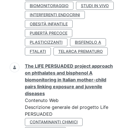
BIOMONITORAGGIO
STUDI IN VIVO
INTERFERENTI ENDOCRINI
OBESITÀ INFANTILE
PUBERTÀ PRECOCE
PLASTICIZZANTI
BISFENOLO A
FTALATI
TELARCA PREMATURO
The LIFE PERSUADED project approach
on phthalates and bisphenol A
biomonitoring in Italian mother-child
pairs linking exposure and juvenile
diseases
Contenuto Web
Descrizione generale del progetto Life
PERSUADED
CONTAMINANTI CHIMICI