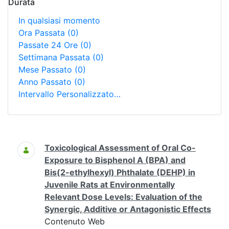
Durata
In qualsiasi momento
Ora Passata
(0)
Passate 24 Ore
(0)
Settimana Passata
(0)
Mese Passato
(0)
Anno Passato
(0)
Intervallo Personalizzato…
Ricerca
Toxicological Assessment of Oral Co-
Exposure to Bisphenol A (BPA) and
Bis(2-ethylhexyl) Phthalate (DEHP) in
Juvenile Rats at Environmentally
Relevant Dose Levels: Evaluation of the
Synergic, Additive or Antagonistic Effects
Contenuto Web