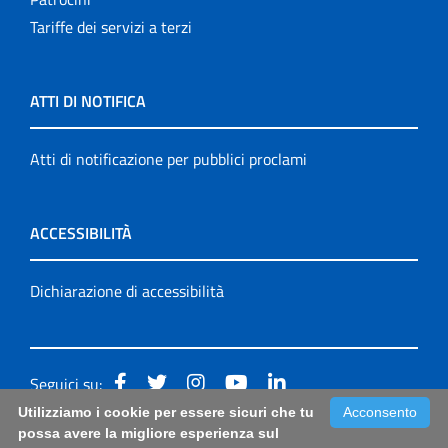
Tariffe dei servizi a terzi
ATTI DI NOTIFICA
Atti di notificazione per pubblici proclami
ACCESSIBILITÀ
Dichiarazione di accessibilità
Seguici su:
Utilizziamo i cookie per essere sicuri che tu
Acconsento
Accessibilità: form di segnalazione di prima istanza per
possa avere la migliore esperienza sul