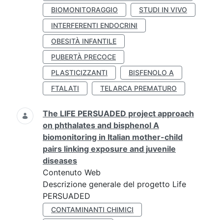
BIOMONITORAGGIO
STUDI IN VIVO
INTERFERENTI ENDOCRINI
OBESITÀ INFANTILE
PUBERTÀ PRECOCE
PLASTICIZZANTI
BISFENOLO A
FTALATI
TELARCA PREMATURO
The LIFE PERSUADED project approach
on phthalates and bisphenol A
biomonitoring in Italian mother-child
pairs linking exposure and juvenile
diseases
Contenuto Web
Descrizione generale del progetto Life
PERSUADED
CONTAMINANTI CHIMICI