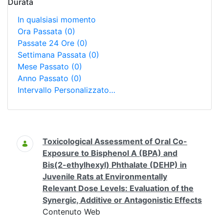
Durata
In qualsiasi momento
Ora Passata
(0)
Passate 24 Ore
(0)
Settimana Passata
(0)
Mese Passato
(0)
Anno Passato
(0)
Intervallo Personalizzato…
Ricerca
Toxicological Assessment of Oral Co-
Exposure to Bisphenol A (BPA) and
Bis(2-ethylhexyl) Phthalate (DEHP) in
Juvenile Rats at Environmentally
Relevant Dose Levels: Evaluation of the
Synergic, Additive or Antagonistic Effects
Contenuto Web