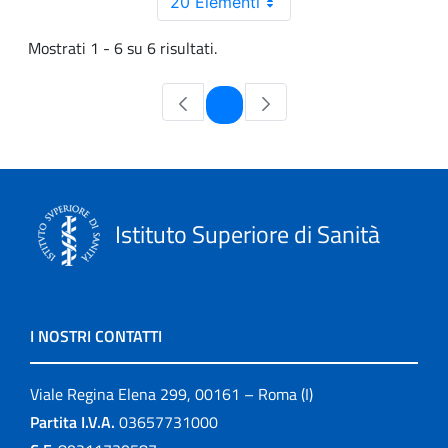
20 Elementi
Mostrati 1 - 6 su 6 risultati.
Pagina
1
Istituto Superiore di Sanità
I NOSTRI CONTATTI
Viale Regina Elena 299, 00161 – Roma (I)
Partita I.V.A.
03657731000