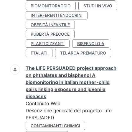
BIOMONITORAGGIO
STUDI IN VIVO
INTERFERENTI ENDOCRINI
OBESITÀ INFANTILE
PUBERTÀ PRECOCE
PLASTICIZZANTI
BISFENOLO A
FTALATI
TELARCA PREMATURO
The LIFE PERSUADED project approach
on phthalates and bisphenol A
biomonitoring in Italian mother-child
pairs linking exposure and juvenile
diseases
Contenuto Web
Descrizione generale del progetto Life
PERSUADED
CONTAMINANTI CHIMICI