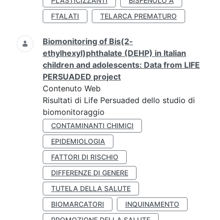
PLASTICIZZANTI
BISFENOLO A
FTALATI
TELARCA PREMATURO
Biomonitoring of Bis(2-
ethylhexyl)phthalate (DEHP) in Italian
children and adolescents: Data from LIFE
PERSUADED project
Contenuto Web
Risultati di Life Persuaded dello studio di
biomonitoraggio
CONTAMINANTI CHIMICI
EPIDEMIOLOGIA
FATTORI DI RISCHIO
DIFFERENZE DI GENERE
TUTELA DELLA SALUTE
BIOMARCATORI
INQUINAMENTO
PROMOZIONE DELLA SALUTE